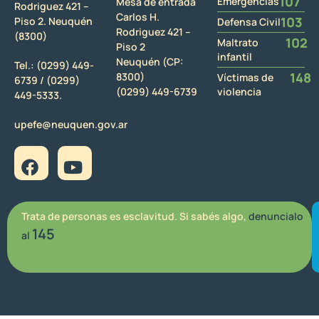
107
Emergencias
Mesa de entrada
Rodriguez 421 –
Carlos H.
103
Piso 2. Neuquén
Defensa Civil
Rodriguez 421 –
(8300)
102
Maltrato
Piso 2
infantil
Neuquén (CP:
Tel.:
(0299) 449-
148
8300)
Víctimas de
6739 /
(0299)
(0299) 449-6739
violencia
449-5333.
upefe@neuquen.gov.ar
Trata de personas es esclavitud. Si sabés algo,
denuncialo
145
al