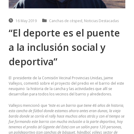
16 May 2019
Canchas de césped
,
Noticias Destacadas
“El deporte es el puente
a la inclusión social y
deportiva”
El presidente de la Comisión Vecinal Provincias Unidas, Jaime
Vallejos, comentó sobre el proyecto del predio en el barrio del este
neuquino la historia de la cancha y las actividades que allí se
desarrollan para todos los vecinos del barrio y alrededores.
Vallejos mencionó que
“este es un barrio que tiene 46 años de historia,
esta cancha de fútbol donde estamos ahora antes eran dunas, la vieja
barda donde se corría el rally hace muchos años atrás y con el tiempo se
fue formando este barrio con mucha inclusión a la parte deportiva, hoy
tenemos el predio (el Gigante del Este) con un salón para 120 personas,
un polideportivo (con canchas de básquet, hándbol, vóley), sector de