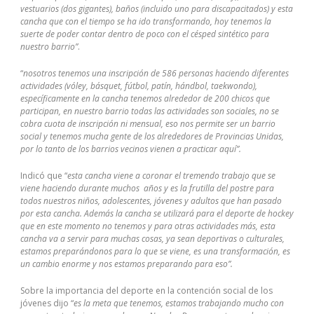
vestuarios (dos gigantes), baños (incluido uno para discapacitados) y esta
cancha que con el tiempo se ha ido transformando, hoy tenemos la
suerte de poder contar dentro de poco con el césped sintético para
nuestro barrio”
.
“
nosotros tenemos una inscripción de 586 personas haciendo diferentes
actividades (vóley, básquet, fútbol, patín, hándbol, taekwondo),
específicamente en la cancha tenemos alrededor de 200 chicos que
participan, en nuestro barrio todas las actividades son sociales, no se
cobra cuota de inscripción ni mensual, eso nos permite ser un barrio
social y tenemos mucha gente de los alrededores de Provincias Unidas,
por lo tanto de los barrios vecinos vienen a practicar aquí”.
Indicó que “
esta cancha viene a coronar el tremendo trabajo que se
viene haciendo durante muchos años y es la frutilla del postre para
todos nuestros niños, adolescentes, jóvenes y adultos que han pasado
por esta cancha. Además la cancha se utilizará para el deporte de hockey
que en este momento no tenemos y para otras actividades más, esta
cancha va a servir para muchas cosas, ya sean deportivas o culturales,
estamos preparándonos para lo que se viene, es una transformación, es
un cambio enorme y nos estamos preparando para eso”.
Sobre la importancia del deporte en la contención social de los
jóvenes dijo “
es la meta que tenemos, estamos trabajando mucho con