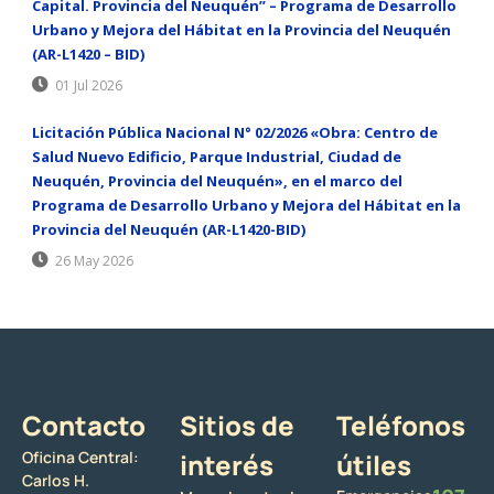
Capital. Provincia del Neuquén” – Programa de Desarrollo
Urbano y Mejora del Hábitat en la Provincia del Neuquén
(AR-L1420 – BID)
01 Jul 2026
Licitación Pública Nacional N° 02/2026 «Obra: Centro de
Salud Nuevo Edificio, Parque Industrial, Ciudad de
Neuquén, Provincia del Neuquén», en el marco del
Programa de Desarrollo Urbano y Mejora del Hábitat en la
Provincia del Neuquén (AR-L1420-BID)
26 May 2026
Contacto
Sitios de
Teléfonos
Oficina Central:
interés
útiles
Carlos H.