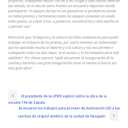
proyectos, trabajamos mucho con No a las Drogas y esta cancha viene en
ese sentido, en el mes de enero hicimos un encuentro deportivo donde
participaron 10 equipos del barrio sin ganadores ni perdedores donde
no había premios y terminamos todos los equipos comiendo un asado
todos juntos, es volver a eso, a juntarnos, encontrarnos y esta cancha va
a permitir eso”
.
Mencionó que “
el deporte y la cultura son hilos conductores para poder
trabajar en el futuro de los jóvenes, por suerte tenemos un Gobernador
que ha apostado mucho al deporte y a la cultura y eso nos permite ir
trabajando todos los días mejor, es el camino y la herramienta para salir
adelante”. Por último expresó “ojalá sea pronto la inauguración de la
cancha y haremos una gran inauguración como se merece el barrio por
esta gran obra”
.
Cisco 300-085 Test Software
In the spring of 1945, the family could not open the pot, and the
mother took her to the village of Sun Village, 10 miles away, to pick
El presidente de la UPEFE explicó sobre la obra de la
up the crops To put it bluntly is to steal crops. At the same time,
escuela 194 de Zapala
these slogans and slogans were put into 1969, and our group of
Se iniciaron los trabajos para proveer de iluminación LED a las
scorpions could see it as an atmosphere that fits our game. When he
said that he let us feel scared for him if your salary is ruthless
canchas de césped sintético de la ciudad de Neuquén
Implementing Cisco Collaboration Application v1.0 (CAPPS) because
Cisco 300-085 Test Software
of accidentally falling into the air,