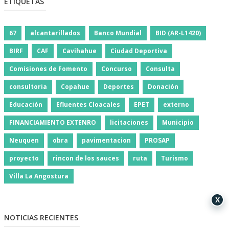
ETIQUETAS
67
alcantarillados
Banco Mundial
BID (AR-L1420)
BIRF
CAF
Cavihahue
Ciudad Deportiva
Comisiones de Fomento
Concurso
Consulta
consultoria
Copahue
Deportes
Donación
Educación
Efluentes Cloacales
EPET
externo
FINANCIAMIENTO EXTENRO
licitaciones
Municipio
Neuquen
obra
pavimentacion
PROSAP
proyecto
rincon de los sauces
ruta
Turismo
Villa La Angostura
X
NOTICIAS RECIENTES