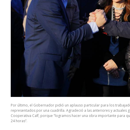
Por último, el Gobernador pidió un aplauso particular para los trabajado
representados por una cuadrilla. Agradeció a las anteriores y actuales g
Cooperativa Calf, porque “logramos hacer una obra importante para que
24 horas”.