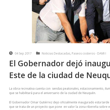
04 Sep 2017
Noticias Destacadas
,
Paseos costeros - DAMI I
El Gobernador dejó inaugu
Este de la ciudad de Neuq
La obra recreativa cuenta con sendas peatonales, estacionamiento, ilum
que se habilitará para el aniversario de la ciudad de Neuquén.
El Gobernador Omar Gutiérrez dejo oficialmente inaugurado esta tarde
que se trata de un proyecto que pone en valor la zona ribereña sobre 