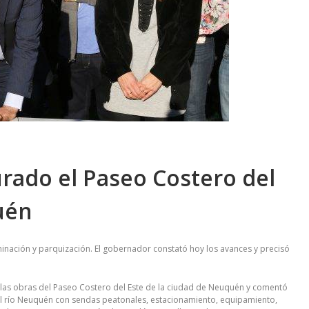
rado el Paseo Costero del
uén
inación y parquización. El gobernador constató hoy los avances y precisó
 las obras del Paseo Costero del Este de la ciudad de Neuquén y comentó
el río Neuquén con sendas peatonales, estacionamiento, equipamiento,