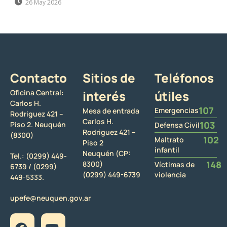
26 May 2026
Contacto
Sitios de
Teléfonos
Oficina Central:
interés
útiles
Carlos H.
107
Emergencias
Mesa de entrada
Rodriguez 421 –
Carlos H.
103
Piso 2. Neuquén
Defensa Civil
Rodriguez 421 –
(8300)
102
Maltrato
Piso 2
infantil
Neuquén (CP:
Tel.:
(0299) 449-
148
8300)
Víctimas de
6739 /
(0299)
(0299) 449-6739
violencia
449-5333.
upefe@neuquen.gov.ar