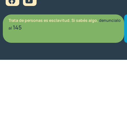
Trata de personas es esclavitud. Si sabés algo,
denuncialo
145
al