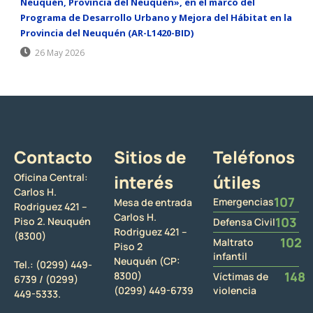
Neuquén, Provincia del Neuquén», en el marco del
Programa de Desarrollo Urbano y Mejora del Hábitat en la
Provincia del Neuquén (AR-L1420-BID)
26 May 2026
Contacto
Sitios de
Teléfonos
Oficina Central:
interés
útiles
Carlos H.
107
Emergencias
Mesa de entrada
Rodriguez 421 –
Carlos H.
103
Piso 2. Neuquén
Defensa Civil
Rodriguez 421 –
(8300)
102
Maltrato
Piso 2
infantil
Neuquén (CP:
Tel.:
(0299) 449-
148
8300)
Víctimas de
6739 /
(0299)
(0299) 449-6739
violencia
449-5333.