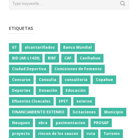
ETIQUETAS
67
alcantarillados
Banco Mundial
BID (AR-L1420)
BIRF
CAF
Cavihahue
Ciudad Deportiva
Comisiones de Fomento
Concurso
Consulta
consultoria
Copahue
Deportes
Donación
Educación
Efluentes Cloacales
EPET
externo
FINANCIAMIENTO EXTENRO
licitaciones
Municipio
Neuquen
obra
pavimentacion
PROSAP
proyecto
rincon de los sauces
ruta
Turismo