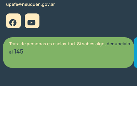
upefe@neuquen.gov.ar
Trata de personas es esclavitud. Si sabés algo,
denuncialo
145
al