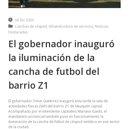
03 Dic 2020
Canchas de césped
,
Infraestructura de servicios
,
Noticias
Destacadas
El gobernador inauguró
la iluminación de la
cancha de futbol del
barrio Z1
El gobernador Omar Gutiérrez inauguró esta tarde la sala de
actividades físicas (SAF) del barrio Z1 de Neuquén capital.
Acompañado por el intendente capitalino Mariano Gaido, el
mandatario provincial también puso en funcionamiento la
iluminación de la cancha de fútbol de césped sintético en ese sector
de la ciudad.