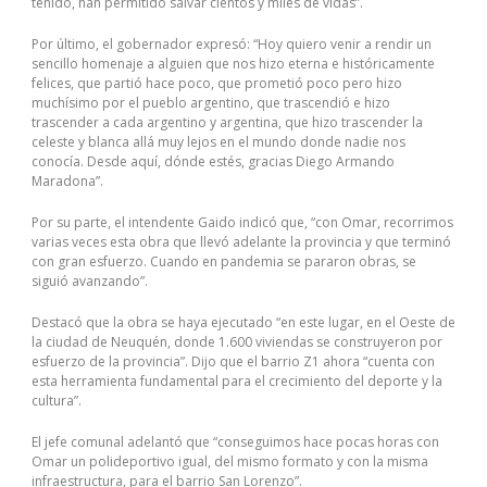
tenido, han permitido salvar cientos y miles de vidas”.
Por último, el gobernador expresó: “Hoy quiero venir a rendir un
sencillo homenaje a alguien que nos hizo eterna e históricamente
felices, que partió hace poco, que prometió poco pero hizo
muchísimo por el pueblo argentino, que trascendió e hizo
trascender a cada argentino y argentina, que hizo trascender la
celeste y blanca allá muy lejos en el mundo donde nadie nos
conocía. Desde aquí, dónde estés, gracias Diego Armando
Maradona”.
Por su parte, el intendente Gaido indicó que, “con Omar, recorrimos
varias veces esta obra que llevó adelante la provincia y que terminó
con gran esfuerzo. Cuando en pandemia se pararon obras, se
siguió avanzando”.
Destacó que la obra se haya ejecutado “en este lugar, en el Oeste de
la ciudad de Neuquén, donde 1.600 viviendas se construyeron por
esfuerzo de la provincia”. Dijo que el barrio Z1 ahora “cuenta con
esta herramienta fundamental para el crecimiento del deporte y la
cultura”.
El jefe comunal adelantó que “conseguimos hace pocas horas con
Omar un polideportivo igual, del mismo formato y con la misma
infraestructura, para el barrio San Lorenzo”.