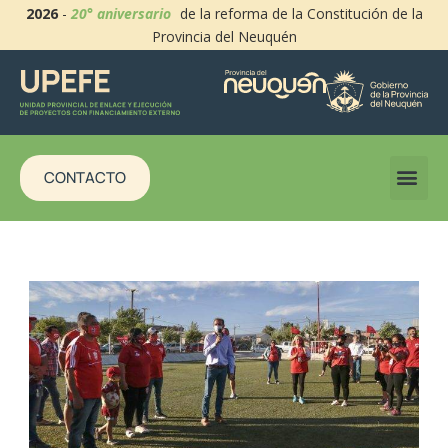
2026
-
20° aniversario
de la reforma de la Constitución de la
Provincia del Neuquén
CONTACTO