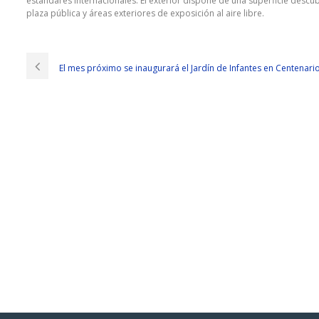
estándares internacionales. El exterior dispone de una superficie descu
plaza pública y áreas exteriores de exposición al aire libre.
El mes próximo se inaugurará el Jardín de Infantes en Centenari