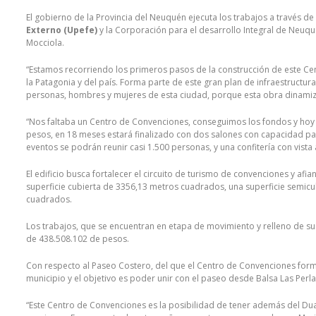
El gobierno de la Provincia del Neuquén ejecuta los trabajos a través de
Externo (Upefe)
y la Corporación para el desarrollo Integral de Neuq
Mocciola.
“Estamos recorriendo los primeros pasos de la construcción de este Cen
la Patagonia y del país. Forma parte de este gran plan de infraestructura
personas, hombres y mujeres de esta ciudad, porque esta obra dinamiza
“Nos faltaba un Centro de Convenciones, conseguimos los fondos y ho
pesos, en 18 meses estará finalizado con dos salones con capacidad pa
eventos se podrán reunir casi 1.500 personas, y una confitería con vista a
El edificio busca fortalecer el circuito de turismo de convenciones y af
superficie cubierta de 3356,13 metros cuadrados, una superficie semic
cuadrados.
Los trabajos, que se encuentran en etapa de movimiento y relleno de sue
de 438.508.102 de pesos.
Con respecto al Paseo Costero, del que el Centro de Convenciones form
municipio y el objetivo es poder unir con el paseo desde Balsa Las Perla
“Este Centro de Convenciones es la posibilidad de tener además del Du