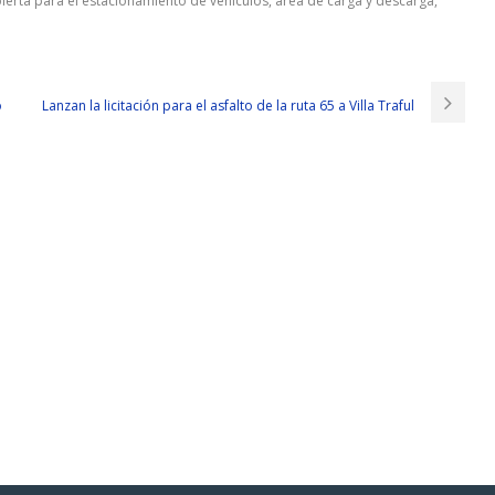
bierta para el estacionamiento de vehículos, área de carga y descarga,
o
Lanzan la licitación para el asfalto de la ruta 65 a Villa Traful