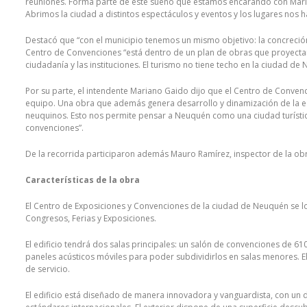
reuniones. Forma parte de este sueño que estamos encarando con Marian
Abrimos la ciudad a distintos espectáculos y eventos y los lugares nos
Destacó que “con el municipio tenemos un mismo objetivo: la concreción
Centro de Convenciones “está dentro de un plan de obras que proyect
ciudadanía y las instituciones. El turismo no tiene techo en la ciudad de
Por su parte, el intendente Mariano Gaido dijo que el Centro de Conve
equipo. Una obra que además genera desarrollo y dinamización de la 
neuquinos. Esto nos permite pensar a Neuquén como una ciudad turística 
convenciones”.
De la recorrida participaron además Mauro Ramírez, inspector de la obra 
Características de la obra
El Centro de Exposiciones y Convenciones de la ciudad de Neuquén se local
Congresos, Ferias y Exposiciones.
El edificio tendrá dos salas principales: un salón de convenciones de 
paneles acústicos móviles para poder subdividirlos en salas menores. El
de servicio.
El edificio está diseñado de manera innovadora y vanguardista, con un 