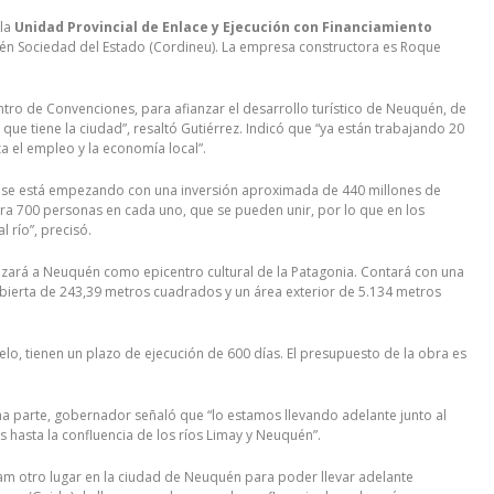
 la
Unidad Provincial de Enlace y Ejecución con Financiamiento
uén Sociedad del Estado (Cordineu). La empresa constructora es Roque
tro de Convenciones, para afianzar el desarrollo turístico de Neuquén, de
 que tiene la ciudad”, resaltó Gutiérrez. Indicó que “ya están trabajando 20
 el empleo y la economía local”.
y se está empezando con una inversión aproximada de 440 millones de
ra 700 personas en cada uno, que se pueden unir, por lo que en los
l río”, precisó.
ianzará a Neuquén como epicentro cultural de la Patagonia. Contará con una
ubierta de 243,39 metros cuadrados y un área exterior de 5.134 metros
lo, tienen un plazo de ejecución de 600 días. El presupuesto de la obra es
a parte, gobernador señaló que “lo estamos llevando adelante junto al
s hasta la confluencia de los ríos Limay y Neuquén”.
am otro lugar en la ciudad de Neuquén para poder llevar adelante