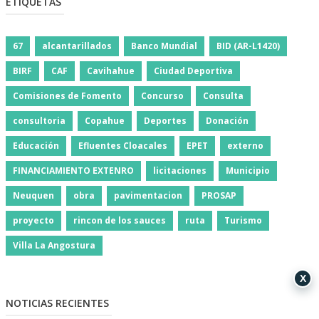
ETIQUETAS
67
alcantarillados
Banco Mundial
BID (AR-L1420)
BIRF
CAF
Cavihahue
Ciudad Deportiva
Comisiones de Fomento
Concurso
Consulta
consultoria
Copahue
Deportes
Donación
Educación
Efluentes Cloacales
EPET
externo
FINANCIAMIENTO EXTENRO
licitaciones
Municipio
Neuquen
obra
pavimentacion
PROSAP
proyecto
rincon de los sauces
ruta
Turismo
Villa La Angostura
X
NOTICIAS RECIENTES