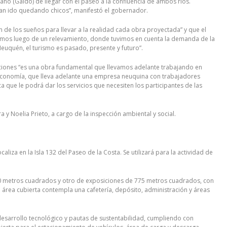
o (Gaido) de llegar con el paseo a la confluencia de ambos ríos.
 han ido quedando chicos”, manifestó el gobernador.
 de los sueños para llevar a la realidad cada obra proyectada” y que el
amos luego de un relevamiento, donde tuvimos en cuenta la demanda de la
 Neuquén, el turismo es pasado, presente y futuro”.
nciones “es una obra fundamental que llevamos adelante trabajando en
economía, que lleva adelante una empresa neuquina con trabajadores
que le podrá dar los servicios que necesiten los participantes de las
y Noelia Prieto, a cargo de la inspección ambiental y social.
iza en la Isla 132 del Paseo de la Costa. Se utilizará para la actividad de
610 metros cuadrados y otro de exposiciones de 775 metros cuadrados, con
 área cubierta contempla una cafetería, depósito, administración y áreas
desarrollo tecnológico y pautas de sustentabilidad, cumpliendo con