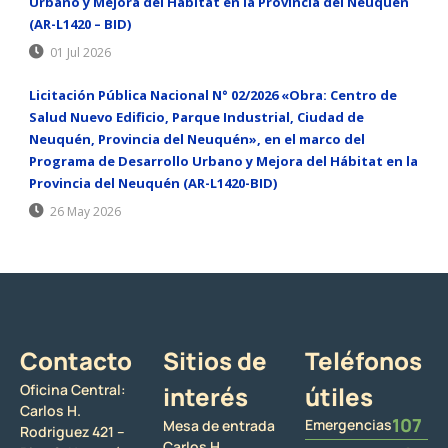
Urbano y Mejora del Hábitat en la Provincia del Neuquén
(AR-L1420 – BID)
01 Jul 2026
Licitación Pública Nacional N° 02/2026 «Obra: Centro de
Salud Nuevo Edificio, Parque Industrial, Ciudad de
Neuquén, Provincia del Neuquén», en el marco del
Programa de Desarrollo Urbano y Mejora del Hábitat en la
Provincia del Neuquén (AR-L1420-BID)
26 May 2026
Contacto
Sitios de
Teléfonos
Oficina Central:
interés
útiles
Carlos H.
107
Emergencias
Mesa de entrada
Rodriguez 421 –
Carlos H.