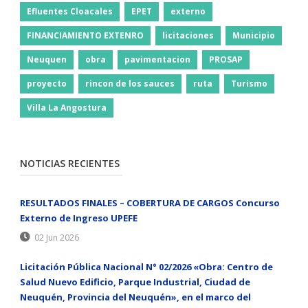
Efluentes Cloacales
EPET
externo
FINANCIAMIENTO EXTENRO
licitaciones
Municipio
Neuquen
obra
pavimentacion
PROSAP
proyecto
rincon de los sauces
ruta
Turismo
Villa La Angostura
NOTICIAS RECIENTES
RESULTADOS FINALES – COBERTURA DE CARGOS Concurso
Externo de Ingreso UPEFE
02 Jun 2026
Licitación Pública Nacional N° 02/2026 «Obra: Centro de
Salud Nuevo Edificio, Parque Industrial, Ciudad de
Neuquén, Provincia del Neuquén», en el marco del