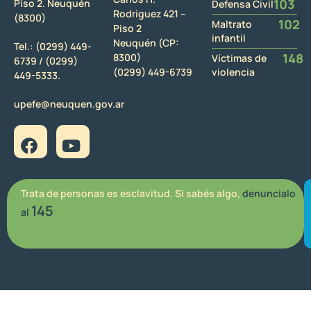
103
Piso 2. Neuquén
Defensa Civil
Rodriguez 421 –
(8300)
102
Maltrato
Piso 2
infantil
Neuquén (CP:
Tel.:
(0299) 449-
148
8300)
Víctimas de
6739 /
(0299)
(0299) 449-6739
violencia
449-5333.
upefe@neuquen.gov.ar
Trata de personas es esclavitud. Si sabés algo,
denuncialo
145
al