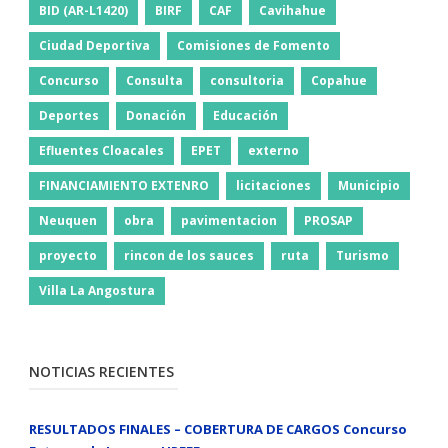
BID (AR-L1420)
BIRF
CAF
Cavihahue
Ciudad Deportiva
Comisiones de Fomento
Concurso
Consulta
consultoria
Copahue
Deportes
Donación
Educación
Efluentes Cloacales
EPET
externo
FINANCIAMIENTO EXTENRO
licitaciones
Municipio
Neuquen
obra
pavimentacion
PROSAP
proyecto
rincon de los sauces
ruta
Turismo
Villa La Angostura
NOTICIAS RECIENTES
RESULTADOS FINALES – COBERTURA DE CARGOS Concurso