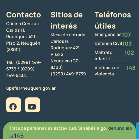
Contacto
Sitios de
Teléfonos
Oficina Central:
interés
útiles
Carlos H.
107
Emergencias
Mesa de entrada
Rodriguez 421 –
Carlos H.
103
Piso 2. Neuquén
Defensa Civil
Rodriguez 421 –
(8300)
102
Maltrato
Piso 2
infantil
Neuquén (CP:
Tel.:
(0299) 449-
148
8300)
Víctimas de
6739 /
(0299)
(0299) 449-6739
violencia
449-5333.
upefe@neuquen.gov.ar
Trata de personas es esclavitud. Si sabés algo,
denuncialo
145
al