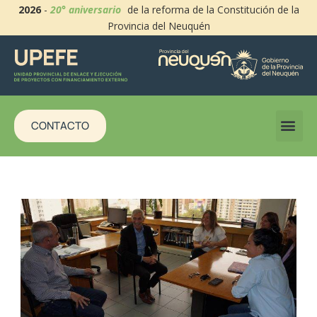
2026
-
20° aniversario
de la reforma de la Constitución de la
Provincia del Neuquén
CONTACTO