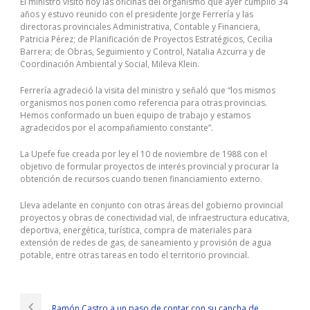
El ministro visitó hoy las oficinas del organismo que ayer cumplió 34
años y estuvo reunido con el presidente Jorge Ferrería y las
directoras provinciales Administrativa, Contable y Financiera,
Patricia Pérez; de Planificación de Proyectos Estratégicos, Cecilia
Barrera; de Obras, Seguimiento y Control, Natalia Azcurra y de
Coordinación Ambiental y Social, Mileva Klein.
Ferrería agradeció la visita del ministro y señaló que “los mismos
organismos nos ponen como referencia para otras provincias.
Hemos conformado un buen equipo de trabajo y estamos
agradecidos por el acompañamiento constante”.
La Upefe fue creada por ley el 10 de noviembre de 1988 con el
objetivo de formular proyectos de interés provincial y procurar la
obtención de recursos cuando tienen financiamiento externo.
Lleva adelante en conjunto con otras áreas del gobierno provincial
proyectos y obras de conectividad vial, de infraestructura educativa,
deportiva, energética, turística, compra de materiales para
extensión de redes de gas, de saneamiento y provisión de agua
potable, entre otras tareas en todo el territorio provincial.
Ramón Castro a un paso de contar con su cancha de