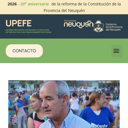
2026
-
20° aniversario
de la reforma de la Constitución de la
Provincia del Neuquén
CONTACTO