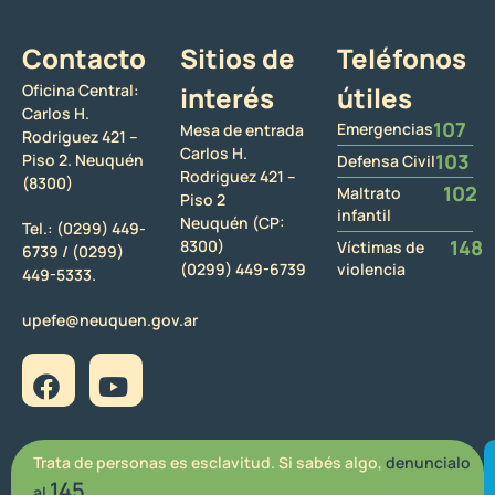
Contacto
Sitios de
Teléfonos
Oficina Central:
interés
útiles
Carlos H.
107
Emergencias
Mesa de entrada
Rodriguez 421 –
Carlos H.
103
Piso 2. Neuquén
Defensa Civil
Rodriguez 421 –
(8300)
102
Maltrato
Piso 2
infantil
Neuquén (CP:
Tel.:
(0299) 449-
148
8300)
Víctimas de
6739 /
(0299)
(0299) 449-6739
violencia
449-5333.
upefe@neuquen.gov.ar
Trata de personas es esclavitud. Si sabés algo,
denuncialo
145
al