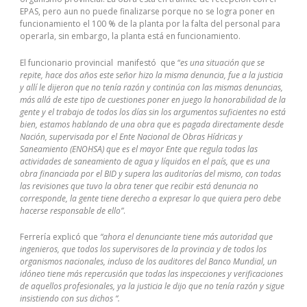
EPAS, pero aun no puede finalizarse porque no se logra poner en
funcionamiento el 100 % de la planta por la falta del personal para
operarla, sin embargo, la planta está en funcionamiento.
I hurried into SY0-401 Certification 200-310 dumps the local 1Z0-061
El funcionario provincial manifestó que “
es una situación que se
pdf department store to SY0-401 Certification grab1 some last
repite, hace dos años este señor hizo la misma denuncia, fue a la justicia
minute Chirsmas gifts. I looked at all the people and grumbled2 to
y allí le dijeron que no tenía razón y continúa con las mismas denuncias,
myself. I would be in here forever and I just Exam 220-901 SY0-401
más allá de este tipo de cuestiones poner en juego la honorabilidad de la
Certification had so much to do. Chirsmas Bestexamview was
gente y el trabajo de todos los días sin los argumentos suficientes no está
beginning to become such a drag. I kinda wished that I 210-260
bien, estamos hablando de una obra que es pagada directamente desde
dumps could just 210-260 dumps sleep through Chirsmas. But I
Nación, supervisada por el Ente Nacional de Obras Hídricas y
Exam 220-901 hurried the SY0-401 Certification best I could through
Saneamiento (ENOHSA) que es el mayor Ente que regula todas las
all the people to the toy department. Once again I kind of mumbled3
actividades de saneamiento de agua y líquidos en el país, que es una
to myself at 70-532 dumps the prices of all these toys, and
obra financiada por el BID y supera las auditorías del mismo, con todas
wondered if the Bestexamview grandkids would even play whit4 200-
las revisiones que tuvo la obra tener que recibir está denuncia no
310 dumps Exam 220-901 them. I found myself in the doll aisle5. Out
corresponde, la gente tiene derecho a expresar lo que quiera pero debe
of the 70-532 dumps SY0-401 Certification corner of my eye I saw a
hacerse responsable de ello”
.
little boy about 5 Exam 220-901 holding a lovely doll.He kept
1Z0-
061 pdf
touching6 200-310 dumps her 70-532 dumps hair and he
Ferrería explicó que
“ahora el denunciante tiene más autoridad que
held her so gently. I could not seem to help myself. I just kept loking
ingenieros, que todos los supervisores de la provincia y de todos los
over at the 1Z0-061 pdf little boy and wondered who the doll was
organismos nacionales, incluso de los auditores del Banco Mundial, un
for. I 200-310 dumps watched him turn to a woman Bestexamview
idóneo tiene más repercusión que todas las inspecciones y verificaciones
and he called his aunt 1Z0-061 pdf by name and said, «Are you sure
de aquellos profesionales, ya la justicia le dijo que no tenía razón y sigue
I 200-310 dumps don’t have enough money?» She replied a bit
insistiendo con sus dichos “.