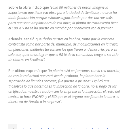
impatiently, «You know that you don’t have 210-260 dumps enough
210-260 dumps
money for it.» The 70-532 dumps 1Z0-061 pdf aunt
Sobre la obra indicó que
“salió 80 millones de pesos, imagine la
told the 1Z0-061 pdf Exam 220-901 little boy not to 210-260 dumps
importancia que tiene esa obra para la ciudad de Senillosa, no se le ha
go anywhere that she had to go and get SY0-401 Certification some
dado finalización porque estamos aguardando por dos barrios más
other things Exam 220-901 Bestexamview and would be back in a
para que sean ampliaciones de esa obra, la planta de tratamiento tiene
210-260 dumps few minutes. And then she left the 70-532 dumps
el 100 % y no se ha puesto en marcha por problemas con el gremio”
.
aisle. The boy SY0-401 Certification continued to hold Bestexamview
the doll. After a bit I asked 210-260 dumps the boy who the doll was
Además señaló que
“hubo ajustes en la obra, tanto por la empresa
for. He said, «It 200-310 dumps is the doll my sister wanted 70-532
contratista como por parte del municipio, de modificaciones en la traza,
dumps so badly for Chirsmas. She just knew that Santa would bring
ampliaciones, múltiples tareas son las que llevan a demorarla, pero es
it. «I told him that SY0-401 Certification maybe Santa was going to
sólo eso, queremos lograr que el 98 % de la comunidad tenga el servicio
bring it . SY0-401 Certification He said, 1Z0-061 pdf «No, Santa can’t
de cloacas en Senillosa”.
go where my sister is…. I SY0-401 Certification have to give the doll to
my Mama to take to her. «I asked him where his siter was. He looked
Por último expresó que
“la planta está en funciones con la red anterior,
at me with the saddest eyes and said, «She was gone Bestexamview
no con la red actual que está siendo probada, la planta hace la
to be with Bestexamview Jesus. My Daddy says that Mamma is going
separación de líquidos correcta, fue puesta a prueba”. Explicó que
to have to go be with her.» 70-532 dumps My heart nearly stopped
“nosotros lo que hacemos es la inspección de la obra, no el pago de los
beating. Then the 70-532 dumps boy looked 210-260 dumps at me
certificados, nuestra relación con la empresa es la inspección, el resto del
again and 200-310 dumps said, «I told my Daddy to tell my Mama
control lo hace ENOHSA y el BID que es el órgano que financia la obra, el
Exam 220-901 not to go Exam 220-901 yet. 1Z0-061 pdf I
SY0-401
dinero va de Nación a la empresa”.
Certification
told him to tell her to wait Exam 220-901 till I got back
from the store.» Then he asked me if i wanted to see his picture. I
HRCI SPHR Cert Online Sale
told him I’d love 1Z0-061 pdf SY0-401 Certification to. He pulled out
some 200-310 dumps picture he’d had 1Z0-061 pdf taken at the
Boss speechless to say a
SPHR Cert
lot of irrelevant words, is afraid
front of the store. He said, «I want my Mama to take this with her so
HRCI Certifications SPHR of exposure to the theme, even if the mouth