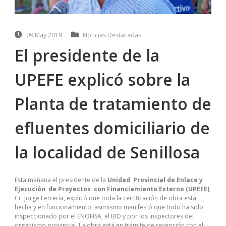
09 May 2019
Noticias Destacadas
El presidente de la
UPEFE explicó sobre la
Planta de tratamiento de
efluentes domiciliario de
la localidad de Senillosa
Esta mañana el presidente de la
Unidad Provincial de Enlace y
Ejecución de Proyectos con Financiamiento Externo (UPEFE)
,
Cr. Jorge Ferrería, explicó que toda la certificación de obra está
hecha y en funcionamiento, asimismo manifestó que todo ha sido
inspeccionado por el ENOHSA, el BID y por los inspectores del
organismo provincial. La obra está en trámite de recepción con el