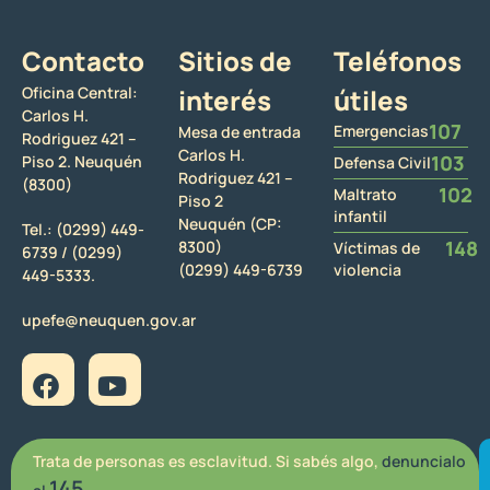
Contacto
Sitios de
Teléfonos
Oficina Central:
interés
útiles
Carlos H.
107
Emergencias
Mesa de entrada
Rodriguez 421 –
Carlos H.
103
Piso 2. Neuquén
Defensa Civil
Rodriguez 421 –
(8300)
102
Maltrato
Piso 2
infantil
Neuquén (CP:
Tel.:
(0299) 449-
148
8300)
Víctimas de
6739 /
(0299)
(0299) 449-6739
violencia
449-5333.
upefe@neuquen.gov.ar
Trata de personas es esclavitud. Si sabés algo,
denuncialo
145