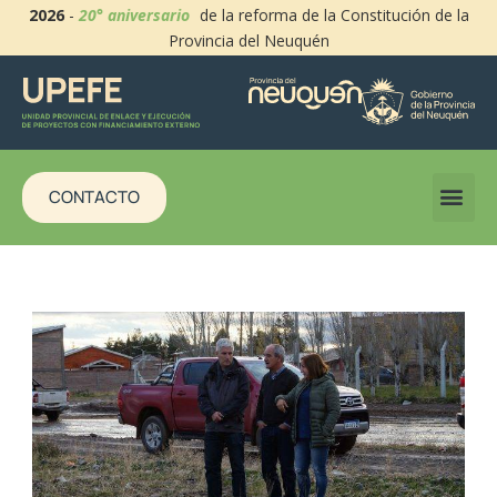
2026
-
20° aniversario
de la reforma de la Constitución de la
Provincia del Neuquén
CONTACTO