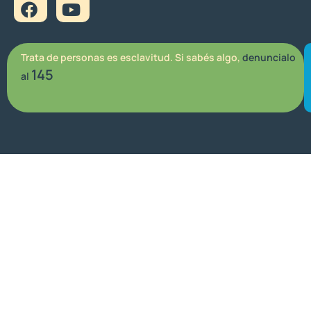
Trata de personas es esclavitud. Si sabés algo,
denuncialo
145
al