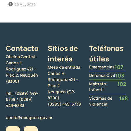
26 May 2026
Contacto
Sitios de
Teléfonos
Oficina Central:
interés
útiles
Carlos H.
107
Emergencias
Mesa de entrada
Rodriguez 421 –
Carlos H.
103
Piso 2. Neuquén
Defensa Civil
Rodriguez 421 –
(8300)
102
Maltrato
Piso 2
infantil
Neuquén (CP:
Tel.:
(0299) 449-
148
8300)
Víctimas de
6739 /
(0299)
(0299) 449-6739
violencia
449-5333.
upefe@neuquen.gov.ar