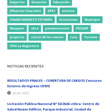
Deportes
Donación
Educación
Efluentes Cloacales
EPET
externo
FINANCIAMIENTO EXTENRO
licitaciones
Municipio
Neuquen
obra
pavimentacion
PROSAP
proyecto
rincon de los sauces
ruta
Turismo
Villa La Angostura
NOTICIAS RECIENTES
RESULTADOS FINALES – COBERTURA DE CARGOS Concurso
Externo de Ingreso UPEFE
02 Jun 2026
Licitación Pública Nacional N° 02/2026 «Obra: Centro de
Salud Nuevo Edificio, Parque Industrial, Ciudad de