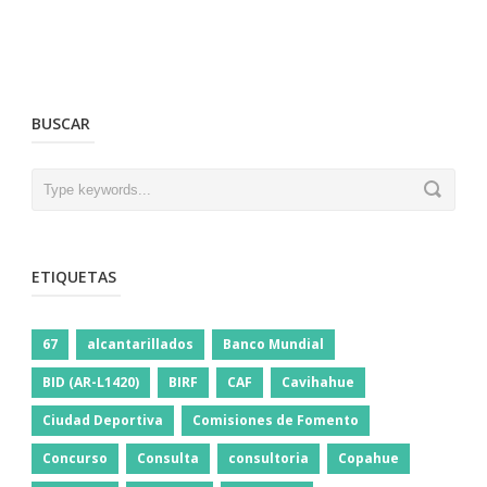
BUSCAR
ETIQUETAS
67
alcantarillados
Banco Mundial
BID (AR-L1420)
BIRF
CAF
Cavihahue
Ciudad Deportiva
Comisiones de Fomento
Concurso
Consulta
consultoria
Copahue