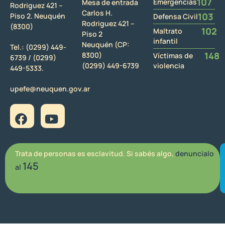
107
Emergencias
Mesa de entrada
Rodriguez 421 –
Carlos H.
103
Piso 2. Neuquén
Defensa Civil
Rodriguez 421 –
(8300)
102
Maltrato
Piso 2
infantil
Neuquén (CP:
Tel.:
(0299) 449-
148
8300)
Víctimas de
6739 /
(0299)
(0299) 449-6739
violencia
449-5333.
upefe@neuquen.gov.ar
Trata de personas es esclavitud. Si sabés algo,
denuncialo
145
al