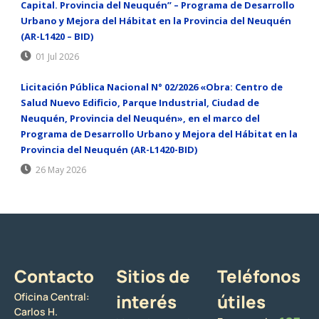
Capital. Provincia del Neuquén” – Programa de Desarrollo
Urbano y Mejora del Hábitat en la Provincia del Neuquén
(AR-L1420 – BID)
01 Jul 2026
Licitación Pública Nacional N° 02/2026 «Obra: Centro de
Salud Nuevo Edificio, Parque Industrial, Ciudad de
Neuquén, Provincia del Neuquén», en el marco del
Programa de Desarrollo Urbano y Mejora del Hábitat en la
Provincia del Neuquén (AR-L1420-BID)
26 May 2026
Contacto
Sitios de
Teléfonos
Oficina Central:
interés
útiles
Carlos H.