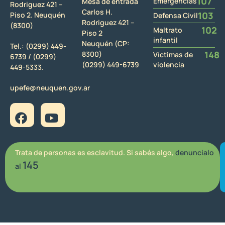
107
Emergencias
Mesa de entrada
Rodriguez 421 –
Carlos H.
103
Piso 2. Neuquén
Defensa Civil
Rodriguez 421 –
(8300)
102
Maltrato
Piso 2
infantil
Neuquén (CP:
Tel.:
(0299) 449-
148
8300)
Víctimas de
6739 /
(0299)
(0299) 449-6739
violencia
449-5333.
upefe@neuquen.gov.ar
Trata de personas es esclavitud. Si sabés algo,
denuncialo
145
al