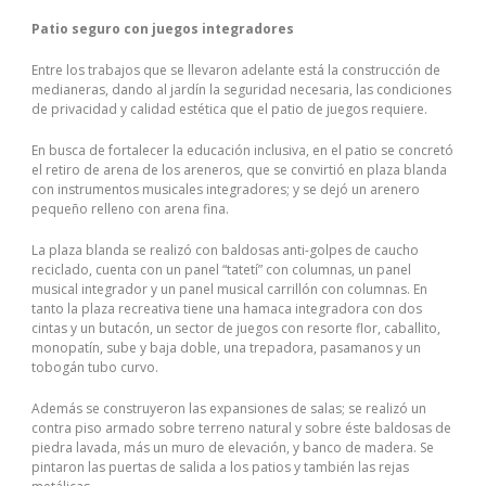
Patio seguro con juegos integradores
Entre los trabajos que se llevaron adelante está la construcción de
medianeras, dando al jardín la seguridad necesaria, las condiciones
de privacidad y calidad estética que el patio de juegos requiere.
En busca de fortalecer la educación inclusiva, en el patio se concretó
el retiro de arena de los areneros, que se convirtió en plaza blanda
con instrumentos musicales integradores; y se dejó un arenero
pequeño relleno con arena fina.
La plaza blanda se realizó con baldosas anti-golpes de caucho
reciclado, cuenta con un panel “tatetí” con columnas, un panel
musical integrador y un panel musical carrillón con columnas. En
tanto la plaza recreativa tiene una hamaca integradora con dos
cintas y un butacón, un sector de juegos con resorte flor, caballito,
monopatín, sube y baja doble, una trepadora, pasamanos y un
tobogán tubo curvo.
Además se construyeron las expansiones de salas; se realizó un
contra piso armado sobre terreno natural y sobre éste baldosas de
piedra lavada, más un muro de elevación, y banco de madera. Se
pintaron las puertas de salida a los patios y también las rejas