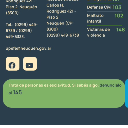
Rodriguez 421 –
Carlos H.
103
Piso 2. Neuquén
Defensa Civil
Rodriguez 421 –
(8300)
102
Maltrato
Piso 2
infantil
Neuquén (CP:
Tel.:
(0299) 449-
148
8300)
Víctimas de
6739 /
(0299)
(0299) 449-6739
violencia
449-5333.
upefe@neuquen.gov.ar
Trata de personas es esclavitud. Si sabés algo,
denuncialo
145
al