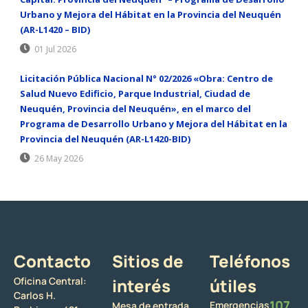
Urbano y Mejora del Hábitat en la Provincia del Neuquén
(AR-L1420 – BID)
01 Jul 2026
Licitación Pública Nacional N° 02/2026 «Obra: Centro de
Salud Nuevo Edificio, Parque Industrial, Ciudad de
Neuquén, Provincia del Neuquén», en el marco del
Programa de Desarrollo Urbano y Mejora del Hábitat en la
Provincia del Neuquén (AR-L1420-BID)
26 May 2026
Contacto
Sitios de
Teléfonos
Oficina Central:
interés
útiles
Carlos H.
107
Emergencias
Mesa de entrada