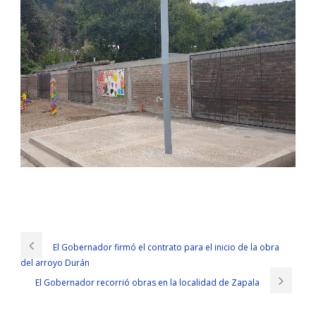
Microsoft 98-367 Exam Sample
MTA Security Fundamentals Practice Test The
Microsoft IT
Infrastructure 98-367 Exam Sample
dinner was held at a Microsoft
El Gobernador firmó el contrato para el inicio de la obra
98-367 Exam Sample luxury hotel. He secretly sneered at himself.
del arroyo Durán
Someone was dissatisfied and shouted. We are camping with
Microsoft IT Infrastructure 98-367 cars, and no one else has to do
El Gobernador recorrió obras en la localidad de Zapala
98-367 Exam Sample
anything else. what I stuttered. Not only was
my Microsoft 98-367 Exam Sample mouth bad, my knees
Microsoft