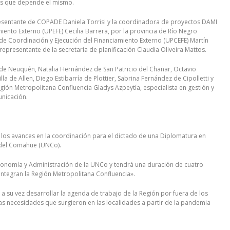
los que depende el mismo.
presentante de COPADE Daniela Torrisi y la coordinadora de proyectos DAMI
iento Externo (UPEFE) Cecilia Barrera, por la provincia de Río Negro
de Coordinación y Ejecución del Financiamiento Externo (UPCEFE) Martín
 representante de la secretaría de planificación Claudia Oliveira Mattos.
 de Neuquén, Natalia Hernández de San Patricio del Chañar, Octavio
la de Allen, Diego Estibarría de Plottier, Sabrina Fernández de Cipolletti y
egión Metropolitana Confluencia Gladys Azpeytía, especialista en gestión y
unicación.
los avances en la coordinación para el dictado de una Diplomatura en
l del Comahue (UNCo).
Economía y Administración de la UNCo y tendrá una duración de cuatro
ntegran la Región Metropolitana Confluencia».
a su vez desarrollar la agenda de trabajo de la Región por fuera de los
 necesidades que surgieron en las localidades a partir de la pandemia