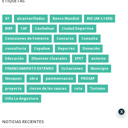
ETIQUETAS
67
alcantarillados
Banco Mundial
BID (AR-L1420)
BIRF
CAF
Cavihahue
Ciudad Deportiva
Comisiones de Fomento
Concurso
Consulta
consultoria
Copahue
Deportes
Donación
Educación
Efluentes Cloacales
EPET
externo
FINANCIAMIENTO EXTENRO
licitaciones
Municipio
Neuquen
obra
pavimentacion
PROSAP
proyecto
rincon de los sauces
ruta
Turismo
Villa La Angostura
X
NOTICIAS RECIENTES