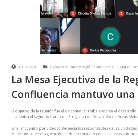
10 Jul 2020
Desarrollo micrroregión confluencia - DAMI II
,
Fort
La Mesa Ejecutiva de la R
Confluencia mantuvo una 
El objetivo de la reunión fue el de continuar trabajando en el desarrollo
encuentra el segundo tramo del Programa de Desarrollo de Áreas Metropo
En el encuentro por videoconferencia los responsables de las unidades 
Municipios que se sigue trabajando en conjunto con las nuevas autoridade