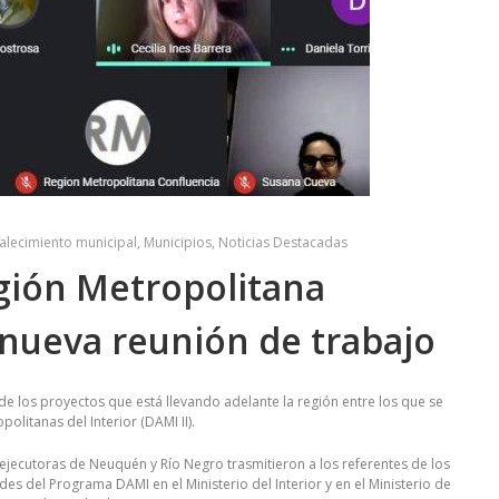
alecimiento municipal
,
Municipios
,
Noticias Destacadas
egión Metropolitana
nueva reunión de trabajo
 de los proyectos que está llevando adelante la región entre los que se
litanas del Interior (DAMI II).
ejecutoras de Neuquén y Río Negro trasmitieron a los referentes de los
s del Programa DAMI en el Ministerio del Interior y en el Ministerio de