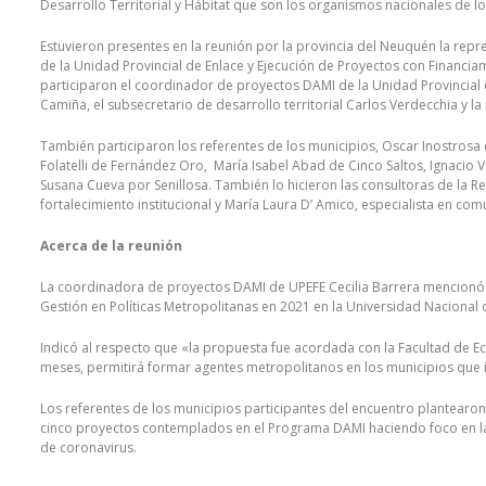
Desarrollo Territorial y Hábitat que son los organismos nacionales de 
Estuvieron presentes en la reunión por la provincia del Neuquén la re
de la Unidad Provincial de Enlace y Ejecución de Proyectos con Financiam
participaron el coordinador de proyectos DAMI de la Unidad Provincial 
Camiña, el subsecretario de desarrollo territorial Carlos Verdecchia y la
También participaron los referentes de los municipios, Oscar Inostrosa
Folatelli de Fernández Oro, María Isabel Abad de Cinco Saltos, Ignacio Vil
Susana Cueva por Senillosa. También lo hicieron las consultoras de la R
fortalecimiento institucional y María Laura D’ Amico, especialista en com
Acerca de la reunión
La coordinadora de proyectos DAMI de UPEFE Cecilia Barrera mencionó 
Gestión en Políticas Metropolitanas en 2021 en la Universidad Naciona
Indicó al respecto que «la propuesta fue acordada con la Facultad de 
meses, permitirá formar agentes metropolitanos en los municipios que i
Los referentes de los municipios participantes del encuentro plantearon 
cinco proyectos contemplados en el Programa DAMI haciendo foco en las
de coronavirus.