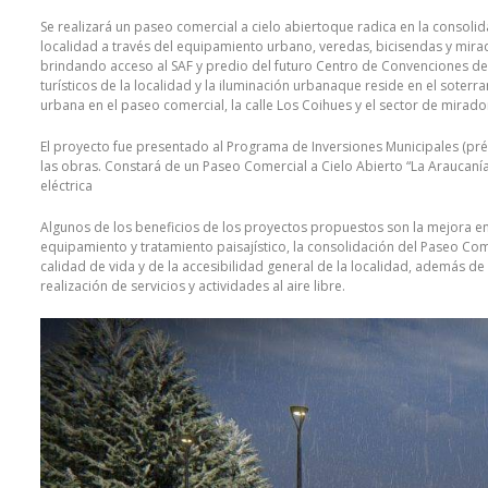
Se realizará un paseo comercial a cielo abiertoque radica en la consoli
localidad a través del equipamiento urbano, veredas, bicisendas y mir
brindando acceso al SAF y predio del futuro Centro de Convenciones de 
turísticos de la localidad y la iluminación urbanaque reside en el soterr
urbana en el paseo comercial, la calle Los Coihues y el sector de mirado
El proyecto fue presentado al Programa de Inversiones Municipales (prés
las obras. Constará de un Paseo Comercial a Cielo Abierto “La Araucanía
eléctrica
Algunos de los beneficios de los proyectos propuestos son la mejora en
equipamiento y tratamiento paisajístico, la consolidación del Paseo Comer
calidad de vida y de la accesibilidad general de la localidad, además d
realización de servicios y actividades al aire libre.