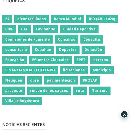
ETIQUETAS
67
alcantarillados
Banco Mundial
BID (AR-L1420)
BIRF
CAF
Cavihahue
Ciudad Deportiva
Comisiones de Fomento
Concurso
Consulta
consultoria
Copahue
Deportes
Donación
Educación
Efluentes Cloacales
EPET
externo
FINANCIAMIENTO EXTENRO
licitaciones
Municipio
Neuquen
obra
pavimentacion
PROSAP
proyecto
rincon de los sauces
ruta
Turismo
Villa La Angostura
X
NOTICIAS RECIENTES