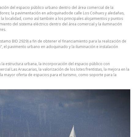
dación del espacio público urbano dentro del área comercial de la
adores; la pavimentación en adoquinadode calle Los Coihues y aledañas,
la localidad, como así también a los principales alojamientos y puntos
amiento del sistema eléctrico dentro del área comercial y la iluminación
res.
tamo BID 2929) a fin de obtener el financiamiento para la realización de
”, el pavimento urbano en adoquinado y la iluminación e instalación
 la estructura urbana, la incorporación del espacio público con
cial Las Araucarias, la valorización de los lotes frentistas, la mejora en la
e la mayor oferta de espacios para el turismo, como soporte para la