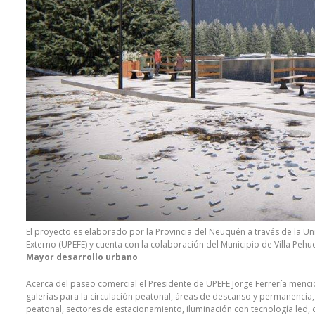
El proyecto es elaborado por la Provincia del Neuquén a través de la Un
Externo (UPEFE) y cuenta con la colaboración del Municipio de Villa Pehu
Mayor desarrollo urbano
Acerca del paseo comercial el Presidente de UPEFE Jorge Ferrería menci
galerías para la circulación peatonal, áreas de descanso y permanencia, 
peatonal, sectores de estacionamiento, iluminación con tecnología led,