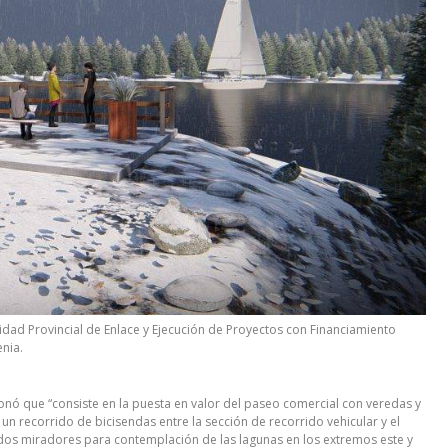
idad Provincial de Enlace y Ejecución de Proyectos con Financiamiento
enia.
onó que “consiste en la puesta en valor del paseo comercial con veredas y
un recorrido de bicisendas entre la sección de recorrido vehicular y el
 dos miradores para contemplación de las lagunas en los extremos este y