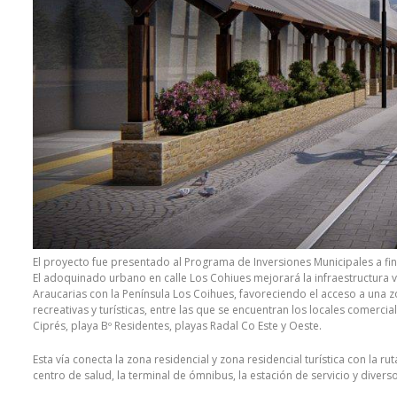
El proyecto fue presentado al Programa de Inversiones Municipales a fin 
El adoquinado urbano en calle Los Cohiues mejorará la infraestructura vi
Araucarias con la Península Los Coihues, favoreciendo el acceso a una 
recreativas y turísticas, entre las que se encuentran los locales comercial
Ciprés, playa Bº Residentes, playas Radal Co Este y Oeste.
Esta vía conecta la zona residencial y zona residencial turística con la ru
centro de salud, la terminal de ómnibus, la estación de servicio y divers