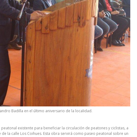
andro Badilla en el último aniversario de la localidad.
peatonal existente para beneficiar la circulación de peatones y ciclistas, a
te de la calle Los Coihues. Esta obra servirá como paseo peatonal sobre un