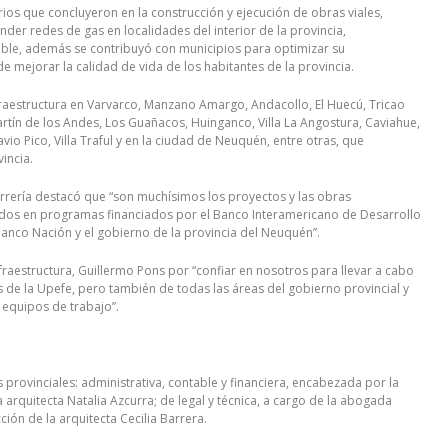
rios que concluyeron en la construcción y ejecución de obras viales,
nder redes de gas en localidades del interior de la provincia,
table, además se contribuyó con municipios para optimizar su
e mejorar la calidad de vida de los habitantes de la provincia.
raestructura en Varvarco, Manzano Amargo, Andacollo, El Huecú, Tricao
Martín de los Andes, Los Guañacos, Huinganco, Villa La Angostura, Caviahue,
io Pico, Villa Traful y en la ciudad de Neuquén, entre otras, que
incia.
errería destacó que “son muchísimos los proyectos y las obras
uidos en programas financiados por el Banco Interamericano de Desarrollo
Banco Nación y el gobierno de la provincia del Neuquén”.
raestructura, Guillermo Pons por “confiar en nosotros para llevar a cabo
es de la Upefe, pero también de todas las áreas del gobierno provincial y
 equipos de trabajo”.
provinciales: administrativa, contable y financiera, encabezada por la
a arquitecta Natalia Azcurra; de legal y técnica, a cargo de la abogada
ción de la arquitecta Cecilia Barrera.