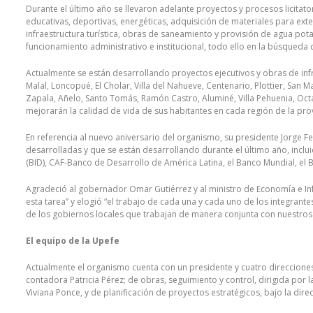
Durante el último año se llevaron adelante proyectos y procesos licitato
educativas, deportivas, energéticas, adquisición de materiales para exte
infraestructura turística, obras de saneamiento y provisión de agua po
funcionamiento administrativo e institucional, todo ello en la búsqueda d
Actualmente se están desarrollando proyectos ejecutivos y obras de inf
Malal, Loncopué, El Cholar, Villa del Nahueve, Centenario, Plottier, San 
Zapala, Añelo, Santo Tomás, Ramón Castro, Aluminé, Villa Pehuenia, Octav
mejorarán la calidad de vida de sus habitantes en cada región de la prov
En referencia al nuevo aniversario del organismo, su presidente Jorge F
desarrolladas y que se están desarrollando durante el último año, incl
(BID), CAF-Banco de Desarrollo de América Latina, el Banco Mundial, el 
Agradeció al gobernador Omar Gutiérrez y al ministro de Economía e Inf
esta tarea” y elogió “el trabajo de cada una y cada uno de los integrant
de los gobiernos locales que trabajan de manera conjunta con nuestros
El equipo de la Upefe
Actualmente el organismo cuenta con un presidente y cuatro direcciones 
contadora Patricia Pérez; de obras, seguimiento y control, dirigida por l
Viviana Ponce, y de planificación de proyectos estratégicos, bajo la direc