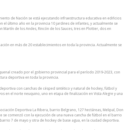
miento de Nación se está ejecutando infraestructura educativa en edificios
ron el último año en la provincia 10 jardines de infantes, y actualmente se
n Martín de los Andes, Rincón de los Sauces, tres en Plottier, dos en
liación en más de 20 establecimientos en toda la provincia. Actualmente se
.
nquenal creado por el gobierno provincial para el período 2019-2023, con
ctura deportiva en toda la provincia.
deportiva con canchas de césped sintético y natural de hockey, fútbol y
vos en el norte neuquino, uno en etapa de finalización en Vista Alegre y una
sociación Deportiva La Ribera, barrio Belgrano, 127 hectáreas, Melipal, Don
e se comenzó con la ejecución de una nueva cancha de fútbol en el barrio
l barrio 7 de mayo y otra de hockey de base agua, en la ciudad deportiva.