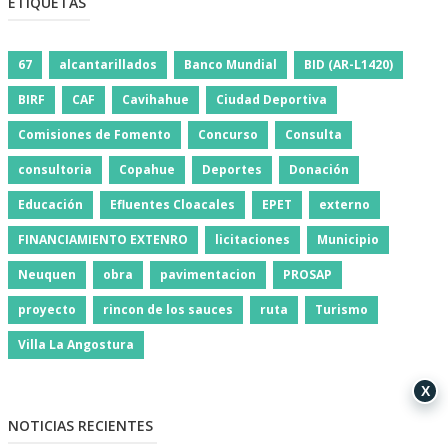
ETIQUETAS
67
alcantarillados
Banco Mundial
BID (AR-L1420)
BIRF
CAF
Cavihahue
Ciudad Deportiva
Comisiones de Fomento
Concurso
Consulta
consultoria
Copahue
Deportes
Donación
Educación
Efluentes Cloacales
EPET
externo
FINANCIAMIENTO EXTENRO
licitaciones
Municipio
Neuquen
obra
pavimentacion
PROSAP
proyecto
rincon de los sauces
ruta
Turismo
Villa La Angostura
X
NOTICIAS RECIENTES