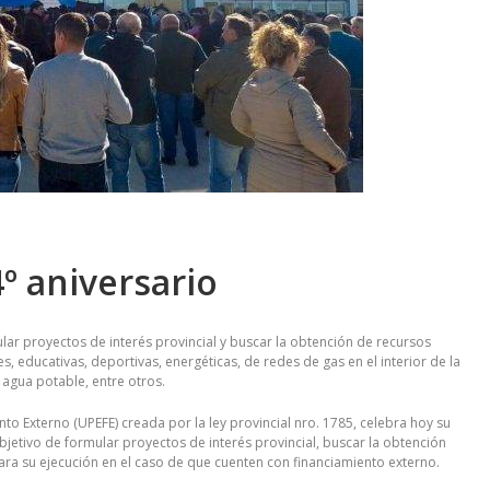
º aniversario
lar proyectos de interés provincial y buscar la obtención de recursos
s, educativas, deportivas, energéticas, de redes de gas en el interior de la
 agua potable, entre otros.
to Externo (UPEFE) creada por la ley provincial nro. 1785, celebra hoy su
bjetivo de formular proyectos de interés provincial, buscar la obtención
ra su ejecución en el caso de que cuenten con financiamiento externo.