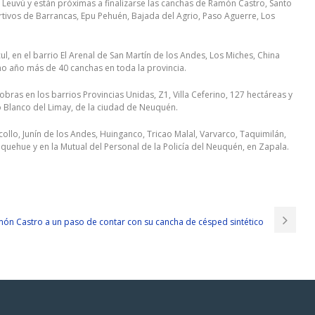
i Leuvú y están próximas a finalizarse las canchas de Ramón Castro, Santo
rtivos de Barrancas, Epu Pehuén, Bajada del Agrio, Paso Aguerre, Los
 en el barrio El Arenal de San Martín de los Andes, Los Miches, China
mo año más de 40 canchas en toda la provincia.
obras en los barrios Provincias Unidas, Z1, Villa Ceferino, 127 hectáreas y
o Blanco del Limay, de la ciudad de Neuquén.
ollo, Junín de los Andes, Huinganco, Tricao Malal, Varvarco, Taquimilán,
quehue y en la Mutual del Personal de la Policía del Neuquén, en Zapala.
ón Castro a un paso de contar con su cancha de césped sintético