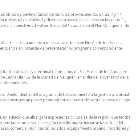
as obras de pavimentación de las rutas provinciales 65, 67, 23, 7 y 17,
provincial de Vialidad y diversos proyectos ejecutivos en las rutas 11,
de la conectividad vial territorial del Neuquén, en el Plan Quinquenal de
 Muerta, incluirá una obra de travesía urbana en Rincón de los Sauces,
e encuentra en instancia de presentación al programa correspondiente.
licitación de la nueva terminal de ómnibus de San Martín de los Andes, se
e”, en la isla 132 de la ciudad de Neuquén, en el día del aniversario de la
mo de reuniones.
 en Añelo, dentro del programa de fortalecimiento a la gestión provincial
ahue se construye un paseo peatonal con un recorrido sobre la costa del lago
 un edificio que albergará expresiones culturales de la región, que tendrá
potenciar al turismo de la región cordillerana se iniciaron las obras del
n paseo comercial, iluminación, solados, equipamiento urbano, miradores y