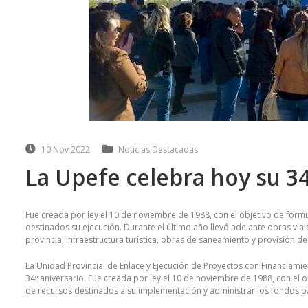
10 Nov 2022
Noticias Destacadas
La Upefe celebra hoy su 34
Fue creada por ley el 10 de noviembre de 1988, con el objetivo de formu
destinados su ejecución. Durante el último año llevó adelante obras viale
provincia, infraestructura turística, obras de saneamiento y provisión de
La Unidad Provincial de Enlace y Ejecución de Proyectos con Financiamien
34º aniversario. Fue creada por ley el 10 de noviembre de 1988, con el o
de recursos destinados a su implementación y administrar los fondos pa