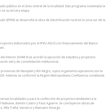
ado público en el área central de la localidad. Este programa contempla la
 en su tercera etapa.
uén (EPEN) se desarrolla la obra de electrificación rural en la zona sur de la
os proyectos elaborados por el IPVU-ADUS con financiamiento del Banco
uén.
el Interior (DAMI II) se acordó la ejecución de estudios y proyectos
ción vial y de consolidación institucional.
s provincias de Neuquén y Río Negro, cuyos organismos ejecutores son la
DE. Además se conformó la Región Metropolitana Confluencia constituida
versas localidades y para la confección de proyectos tendientes a la
del Nahueve, Ramón Castro y Paso Aguerre. Se concluyeron obras de
es, Villa Traful, Varvarco y Manzano Amargo.