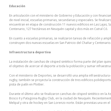
Educación
En articulación con el ministerio de Gobierno y Educación y con financia
de nivel inicial, escuelas primarias, secundarias y especiales. Se finaliza
encuentran en etapa de construcción 11 nuevos edificios en Las Lajas, Sa
Centenario, 127 hectáreas en Neuquén capital y dos más en Cutral Có.
En cuanto a escuelas primarias, se realizaron tareas de refacción y amp
construyen dos nuevas escuelas en San Patricio del Chañar y Centenario
Infraestructura deportiva
La instalación de canchas de césped sintético forma parte del plan qui
el objetivo de acercar el deporte a toda la población y sumar infraestru
Con el ministerio de Deportes, se desarrolló una amplia infraestructura 
rugby, también se proyecta la construcción de tres edificios polideporti
pista de patín en Plottier.
Durante el último año se finalizaron canchas de césped sintético en la A
Bosco II y Patagonia Rugby Club, en la ciudad de Neuquén. Recientement
Melipal y otra de hockey en San Lorenzo norte. Están previstas una en e