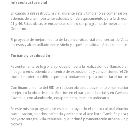
Infraestructura vial
En cuanto a infraestructura vial, durante este último año se comenzaron l
además de una importante adquisición de equipamiento para la dirección 
21 y 46. Estas obras se encuentran dentro del programa de mejoramiento 
Gobierno.
El proyecto de mejoramiento de la conectividad vial en el sector de Vaca
accesos y alcantarillado entre Añelo y aquella localidad. Actualmente s
Turismo y producción
Recientemente se logró la aprobación para la realización del llamado a 
inauguró en septiembre el centro de exposiciones y convenciones “el Cisn
ciudad, moderno edificio que será fundamental para potenciar el turis
Con financiamiento del BID se realizan obras de pavimento e iluminación
se ejecutó la obra de electrificación en el parque industrial; y en Cavi
Caviahue, con alumbrado, equipamiento, muelle y anfiteatro.
En este mismo programa se está construyendo el centro cultural Aluminé,
parquización, solados, cafetería y anfiteatro al aire libre. También para 
proyecto integral Villa Pehuenia, que incluirá pavimentación urbana, u
ciclovía.