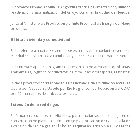
El proyecto urbano en Villa La Angostura tendrá pavimentación y alumbr
reactivación y sistematización del Arroyo Durán en la ciudad de Neuquén
Junto al Ministerio de Producción y el Ente Provincial de Energía del Neuq
provincia.
Hábitat, vivienda y conectividad
En lo referido a hábitat y viviendas se están llevando adelante divers
Mundial en los barrios La Familia, Z1 y Cuenca XVI de la ciudad de Neuq
En la nueva etapa del programa del Desarrollo de Áreas Metropolitanas d
ambientales, logístico productivos, de movilidad y transporte, restructura
Dichos proyectos corresponden a una instancia de articulación entre la
Upefe por Neuquén y Upcefe por Río Negro, con participación del COPA
por 12 municipios de ambas provincias.
Extensión de la red de gas
Se firmaron convenios con Hidenesa para ampliar las redes de gas en di
construcción de plantas de almacenaje y vaporización de GLP en Villa 
extensión de red de gas en El Cholar, Taquimilán, Tricao Malal, Los Mich