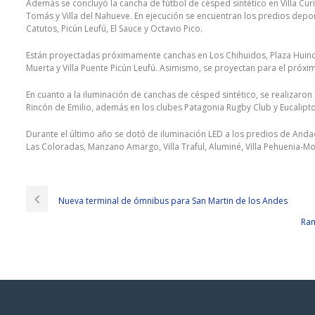
Además se concluyó la cancha de fútbol de césped sintético en Villa Cur
Tomás y Villa del Nahueve. En ejecución se encuentran los predios depo
Catutos, Picún Leufú, El Sauce y Octavio Pico.
Están proyectadas próximamente canchas en Los Chihuidos, Plaza Huincul,
Muerta y Villa Puente Picún Leufú. Asimismo, se proyectan para el próxi
En cuanto a la iluminación de canchas de césped sintético, se realizaron 
Rincón de Emilio, además en los clubes Patagonia Rugby Club y Eucalipt
Durante el último año se dotó de iluminación LED a los predios de Andac
Las Coloradas, Manzano Amargo, Villa Traful, Aluminé, Villa Pehuenia-Mo
Nueva terminal de ómnibus para San Martin de los Andes
Ram