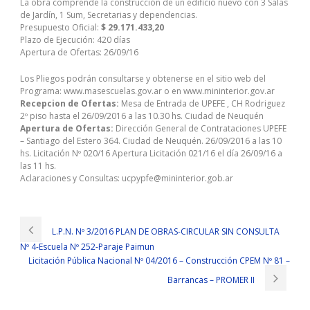
La obra comprende la construcción de un edificio nuevo con 3 Salas
de Jardín, 1 Sum, Secretarias y dependencias.
Presupuesto Oficial:
$ 29.171.433,20
Plazo de Ejecución: 420 días
Apertura de Ofertas: 26/09/16
Los Pliegos podrán consultarse y obtenerse en el sitio web del
Programa: www.masescuelas.gov.ar o en www.mininterior.gov.ar
Recepcion de Ofertas:
Mesa de Entrada de UPEFE , CH Rodriguez
2º piso hasta el 26/09/2016 a las 10.30 hs. Ciudad de Neuquén
Apertura de Ofertas:
Dirección General de Contrataciones UPEFE
– Santiago del Estero 364. Ciudad de Neuquén. 26/09/2016 a las 10
hs. Licitación Nº 020/16 Apertura Licitación 021/16 el día 26/09/16 a
las 11 hs.
Aclaraciones y Consultas: ucpypfe@mininterior.gob.ar
L.P.N. Nº 3/2016 PLAN DE OBRAS-CIRCULAR SIN CONSULTA
Nº 4-Escuela Nº 252-Paraje Paimun
Licitación Pública Nacional Nº 04/2016 – Construcción CPEM Nº 81 –
Barrancas – PROMER II