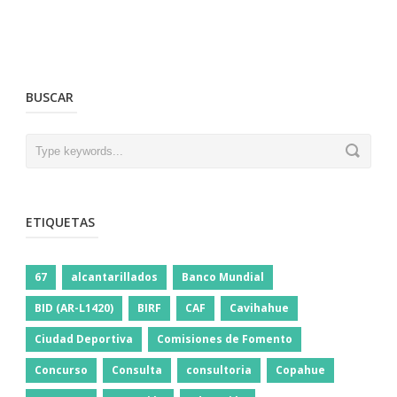
BUSCAR
ETIQUETAS
67
alcantarillados
Banco Mundial
BID (AR-L1420)
BIRF
CAF
Cavihahue
Ciudad Deportiva
Comisiones de Fomento
Concurso
Consulta
consultoria
Copahue