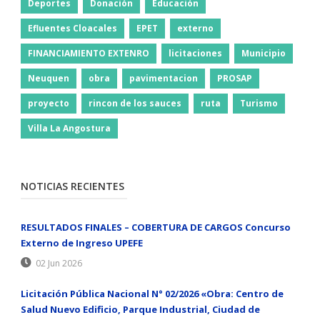
Deportes
Donación
Educación
Efluentes Cloacales
EPET
externo
FINANCIAMIENTO EXTENRO
licitaciones
Municipio
Neuquen
obra
pavimentacion
PROSAP
proyecto
rincon de los sauces
ruta
Turismo
Villa La Angostura
NOTICIAS RECIENTES
RESULTADOS FINALES – COBERTURA DE CARGOS Concurso
Externo de Ingreso UPEFE
02 Jun 2026
Licitación Pública Nacional N° 02/2026 «Obra: Centro de
Salud Nuevo Edificio, Parque Industrial, Ciudad de