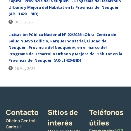
Capital. Provincia del Neuquén” – Programa de Desarrollo
Urbano y Mejora del Hábitat en la Provincia del Neuquén
(AR-L1420 – BID)
01 Jul 2026
Licitación Pública Nacional N° 02/2026 «Obra: Centro de
Salud Nuevo Edificio, Parque Industrial, Ciudad de
Neuquén, Provincia del Neuquén», en el marco del
Programa de Desarrollo Urbano y Mejora del Hábitat en la
Provincia del Neuquén (AR-L1420-BID)
26 May 2026
Contacto
Sitios de
Teléfonos
Oficina Central:
interés
útiles
Carlos H.
107
Emergencias