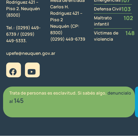
Mesa de entrada
Rodriguez 421 –
Carlos H.
103
Piso 2. Neuquén
Defensa Civil
Rodriguez 421 –
(8300)
102
Maltrato
Piso 2
infantil
Neuquén (CP:
Tel.:
(0299) 449-
148
8300)
Víctimas de
6739 /
(0299)
(0299) 449-6739
violencia
449-5333.
upefe@neuquen.gov.ar
Trata de personas es esclavitud. Si sabés algo,
denuncialo
145
al