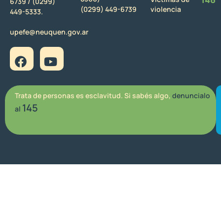
6739 /
(0299)
(0299) 449-6739
violencia
449-5333.
upefe@neuquen.gov.ar
Trata de personas es esclavitud. Si sabés algo,
denuncialo
145
al