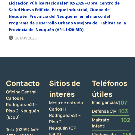
Licitación Pública Nacional N° 02/2026 «Obra: Centro de
Salud Nuevo Edificio, Parque Industrial, Ciudad de
Neuquén, Provincia del Neuquén», en el marco del
Programa de Desarrollo Urbano y Mejora del Hábitat en la
Provincia del Neuquén (AR-L1420-BID)
26 May 2026
Contacto
Sitios de
Teléfonos
Oficina Central:
interés
útiles
Carlos H.
107
Emergencias
Mesa de entrada
Rodriguez 421 –
Carlos H.
103
Piso 2. Neuquén
Defensa Civil
Rodriguez 421 –
(8300)
102
Maltrato
Piso 2
infantil
Neuquén (CP:
Tel.:
(0299) 449-
148
8300)
Víctimas de