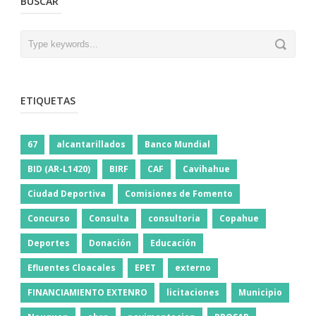
BUSCAR
ETIQUETAS
67
alcantarillados
Banco Mundial
BID (AR-L1420)
BIRF
CAF
Cavihahue
Ciudad Deportiva
Comisiones de Fomento
Concurso
Consulta
consultoria
Copahue
Deportes
Donación
Educación
Efluentes Cloacales
EPET
externo
FINANCIAMIENTO EXTENRO
licitaciones
Municipio