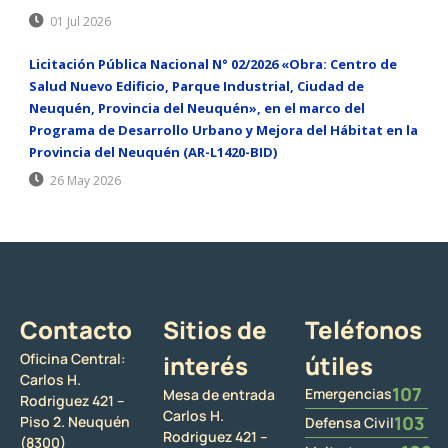
01 Jul 2026
Licitación Pública Nacional N° 02/2026 «Obra: Centro de
Salud Nuevo Edificio, Parque Industrial, Ciudad de
Neuquén, Provincia del Neuquén», en el marco del
Programa de Desarrollo Urbano y Mejora del Hábitat en la
Provincia del Neuquén (AR-L1420-BID)
26 May 2026
Contacto
Sitios de
Teléfonos
Oficina Central:
interés
útiles
Carlos H.
107
Emergencias
Mesa de entrada
Rodriguez 421 –
Carlos H.
103
Piso 2. Neuquén
Defensa Civil
Rodriguez 421 –
(8300)