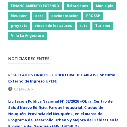
FINANCIAMIENTO EXTENRO
licitaciones
Municipio
Neuquen
obra
pavimentacion
PROSAP
proyecto
rincon de los sauces
ruta
Turismo
Villa La Angostura
NOTICIAS RECIENTES
RESULTADOS FINALES – COBERTURA DE CARGOS Concurso
Externo de Ingreso UPEFE
02 Jun 2026
Licitación Pública Nacional N° 02/2026 «Obra: Centro de
Salud Nuevo Edificio, Parque Industrial, Ciudad de
Neuquén, Provincia del Neuquén», en el marco del
Programa de Desarrollo Urbano y Mejora del Hábitat en la
Provincia del Neuquén (AR-L1420-BID)