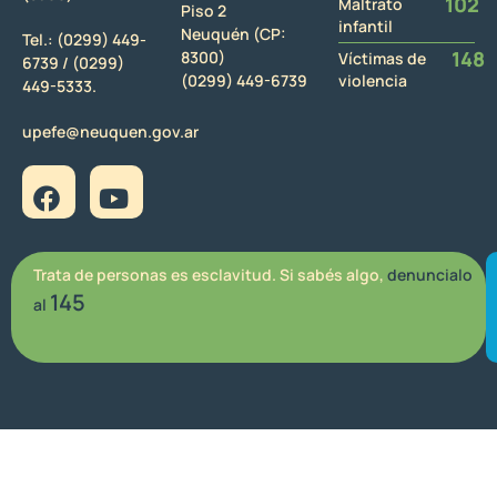
102
Maltrato
Piso 2
infantil
Neuquén (CP:
Tel.:
(0299) 449-
148
8300)
Víctimas de
6739 /
(0299)
(0299) 449-6739
violencia
449-5333.
upefe@neuquen.gov.ar
Trata de personas es esclavitud. Si sabés algo,
denuncialo
145
al