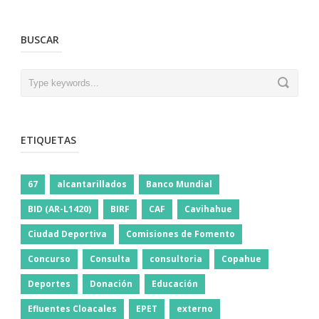
BUSCAR
ETIQUETAS
67
alcantarillados
Banco Mundial
BID (AR-L1420)
BIRF
CAF
Cavihahue
Ciudad Deportiva
Comisiones de Fomento
Concurso
Consulta
consultoria
Copahue
Deportes
Donación
Educación
Efluentes Cloacales
EPET
externo