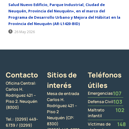
Salud Nuevo Edificio, Parque Industrial, Ciudad de
Neuquén, Provincia del Neuquén», en el marco del
Programa de Desarrollo Urbano y Mejora del Hábitat en la
Provincia del Neuquén (AR-L1420-BID)
26 May 2026
Contacto
Sitios de
Teléfonos
Oficina Central:
interés
útiles
Carlos H.
107
Emergencias
Mesa de entrada
Rodriguez 421 –
Carlos H.
103
Piso 2. Neuquén
Defensa Civil
Rodriguez 421 –
(8300)
102
Maltrato
Piso 2
infantil
Neuquén (CP:
Tel.:
(0299) 449-
148
8300)
Víctimas de
6739 /
(0299)