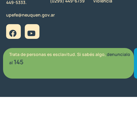
(0299) 449-6739
violencia
449-5333.
upefe@neuquen.gov.ar
Trata de personas es esclavitud. Si sabés algo,
denuncialo
145
al