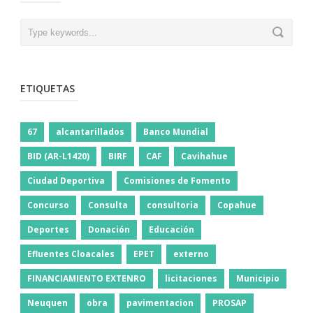
ETIQUETAS
67
alcantarillados
Banco Mundial
BID (AR-L1420)
BIRF
CAF
Cavihahue
Ciudad Deportiva
Comisiones de Fomento
Concurso
Consulta
consultoria
Copahue
Deportes
Donación
Educación
Efluentes Cloacales
EPET
externo
FINANCIAMIENTO EXTENRO
licitaciones
Municipio
Neuquen
obra
pavimentacion
PROSAP