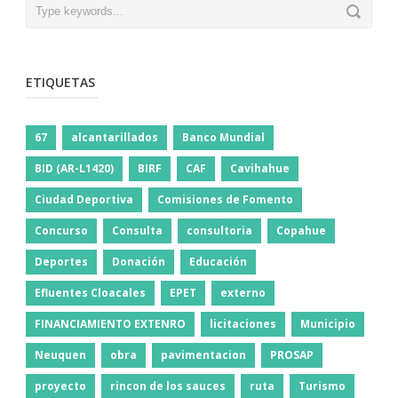
ETIQUETAS
67
alcantarillados
Banco Mundial
BID (AR-L1420)
BIRF
CAF
Cavihahue
Ciudad Deportiva
Comisiones de Fomento
Concurso
Consulta
consultoria
Copahue
Deportes
Donación
Educación
Efluentes Cloacales
EPET
externo
FINANCIAMIENTO EXTENRO
licitaciones
Municipio
Neuquen
obra
pavimentacion
PROSAP
proyecto
rincon de los sauces
ruta
Turismo