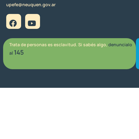
upefe@neuquen.gov.ar
Trata de personas es esclavitud. Si sabés algo,
denuncialo
145
al