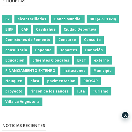
ETIQUETAS
67
alcantarillados
Banco Mundial
BID (AR-L1420)
BIRF
CAF
Cavihahue
Ciudad Deportiva
Comisiones de Fomento
Concurso
Consulta
consultoria
Copahue
Deportes
Donación
Educación
Efluentes Cloacales
EPET
externo
FINANCIAMIENTO EXTENRO
licitaciones
Municipio
Neuquen
obra
pavimentacion
PROSAP
proyecto
rincon de los sauces
ruta
Turismo
Villa La Angostura
X
NOTICIAS RECIENTES