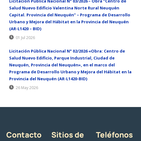
Licitación Pública Nacional N° 03/2026 – Obra “Centro de
Salud Nuevo Edificio Valentina Norte Rural Neuquén
Capital. Provincia del Neuquén” – Programa de Desarrollo
Urbano y Mejora del Hábitat en la Provincia del Neuquén
(AR-L1420 – BID)
01 Jul 2026
Licitación Pública Nacional N° 02/2026 «Obra: Centro de
Salud Nuevo Edificio, Parque Industrial, Ciudad de
Neuquén, Provincia del Neuquén», en el marco del
Programa de Desarrollo Urbano y Mejora del Hábitat en la
Provincia del Neuquén (AR-L1420-BID)
26 May 2026
Contacto
Sitios de
Teléfonos