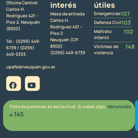
Oficina Central:
interés
útiles
Carlos H.
107
Emergencias
Mesa de entrada
Rodriguez 421 –
Carlos H.
103
Piso 2. Neuquén
Defensa Civil
Rodriguez 421 –
(8300)
102
Maltrato
Piso 2
infantil
Neuquén (CP:
Tel.:
(0299) 449-
148
8300)
Víctimas de
6739 /
(0299)
(0299) 449-6739
violencia
449-5333.
upefe@neuquen.gov.ar
Trata de personas es esclavitud. Si sabés algo,
denuncialo
145
al