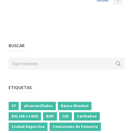
GIRSAR.
BUSCAR
ETIQUETAS
67
alcantarillados
Banco Mundial
BID (AR-L1420)
BIRF
CAF
Cavihahue
Ciudad Deportiva
Comisiones de Fomento