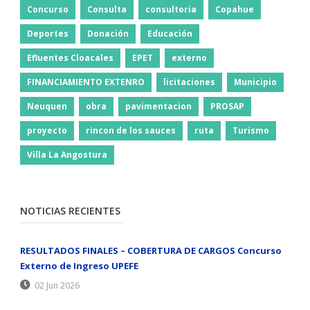
Concurso
Consulta
consultoria
Copahue
Deportes
Donación
Educación
Efluentes Cloacales
EPET
externo
FINANCIAMIENTO EXTENRO
licitaciones
Municipio
Neuquen
obra
pavimentacion
PROSAP
proyecto
rincon de los sauces
ruta
Turismo
Villa La Angostura
NOTICIAS RECIENTES
RESULTADOS FINALES – COBERTURA DE CARGOS Concurso
Externo de Ingreso UPEFE
02 Jun 2026