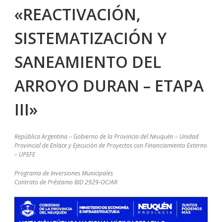
«REACTIVACIÓN,
SISTEMATIZACIÓN Y
SANEAMIENTO DEL
ARROYO DURAN – ETAPA
III»
República Argentina
–
Gobierno de la Provincia del Neuquén
–
Unidad
Provincial de Enlace y Ejecución de Proyectos con Financiamiento Externo
–
UPEFE
Programa de Inversiones Municipales
Contrato de Préstamo BID 2929-OC/AR