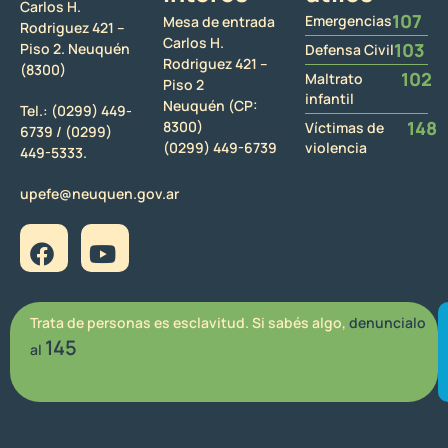
Carlos H.
107
Emergencias
Mesa de entrada
Rodriguez 421 –
Carlos H.
103
Piso 2. Neuquén
Defensa Civil
Rodriguez 421 –
(8300)
102
Maltrato
Piso 2
infantil
Neuquén (CP:
Tel.:
(0299) 449-
148
8300)
Víctimas de
6739 /
(0299)
(0299) 449-6739
violencia
449-5333.
upefe@neuquen.gov.ar
Trata de personas es esclavitud. Si sabés algo,
denuncialo
145
al