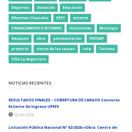
Deportes
Donación
Educación
Efluentes Cloacales
EPET
externo
FINANCIAMIENTO EXTENRO
licitaciones
Municipio
Neuquen
obra
pavimentacion
PROSAP
proyecto
rincon de los sauces
ruta
Turismo
Villa La Angostura
NOTICIAS RECIENTES
RESULTADOS FINALES – COBERTURA DE CARGOS Concurso
Externo de Ingreso UPEFE
02 Jun 2026
Licitación Pública Nacional N° 02/2026 «Obra: Centro de