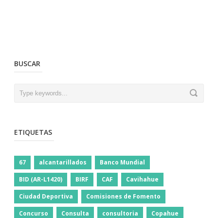
BUSCAR
ETIQUETAS
67
alcantarillados
Banco Mundial
BID (AR-L1420)
BIRF
CAF
Cavihahue
Ciudad Deportiva
Comisiones de Fomento
Concurso
Consulta
consultoria
Copahue