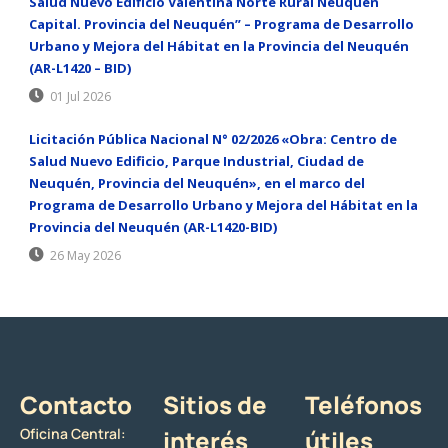
Salud Nuevo Edificio Valentina Norte Rural Neuquén
Capital. Provincia del Neuquén” – Programa de Desarrollo
Urbano y Mejora del Hábitat en la Provincia del Neuquén
(AR-L1420 – BID)
01 Jul 2026
Licitación Pública Nacional N° 02/2026 «Obra: Centro de
Salud Nuevo Edificio, Parque Industrial, Ciudad de
Neuquén, Provincia del Neuquén», en el marco del
Programa de Desarrollo Urbano y Mejora del Hábitat en la
Provincia del Neuquén (AR-L1420-BID)
26 May 2026
Contacto
Sitios de
Teléfonos
Oficina Central:
interés
útiles