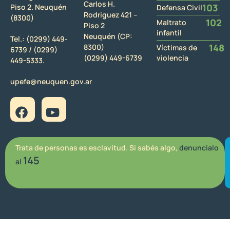
Carlos H.
103
Piso 2. Neuquén
Defensa Civil
Rodriguez 421 –
(8300)
102
Maltrato
Piso 2
infantil
Neuquén (CP:
Tel.:
(0299) 449-
148
8300)
Víctimas de
6739 /
(0299)
(0299) 449-6739
violencia
449-5333.
upefe@neuquen.gov.ar
Trata de personas es esclavitud. Si sabés algo,
denuncialo
145
al