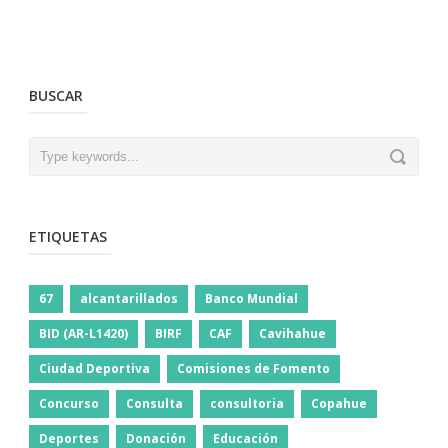
BUSCAR
ETIQUETAS
67
alcantarillados
Banco Mundial
BID (AR-L1420)
BIRF
CAF
Cavihahue
Ciudad Deportiva
Comisiones de Fomento
Concurso
Consulta
consultoria
Copahue
Deportes
Donación
Educación