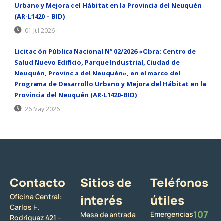
Urbano y Mejora del Hábitat en la Provincia del Neuquén
(AR-L1420 – BID)
01 Jul 2026
Licitación Pública Nacional N° 02/2026 «Obra: Centro de
Salud Nuevo Edificio, Parque Industrial, Ciudad de
Neuquén, Provincia del Neuquén», en el marco del
Programa de Desarrollo Urbano y Mejora del Hábitat en la
Provincia del Neuquén (AR-L1420-BID)
26 May 2026
Contacto
Sitios de
Teléfonos
Oficina Central:
interés
útiles
Carlos H.
107
Emergencias
Mesa de entrada
Rodriguez 421 –