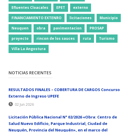
Efluentes Cloacales
EPET
externo
FINANCIAMIENTO EXTENRO
licitaciones
Municipio
Neuquen
obra
pavimentacion
PROSAP
proyecto
rincon de los sauces
ruta
Turismo
Villa La Angostura
NOTICIAS RECIENTES
RESULTADOS FINALES – COBERTURA DE CARGOS Concurso
Externo de Ingreso UPEFE
02 Jun 2026
Licitación Pública Nacional N° 02/2026 «Obra: Centro de
Salud Nuevo Edificio, Parque Industrial, Ciudad de
Neuquén, Provincia del Neuquén», en el marco del