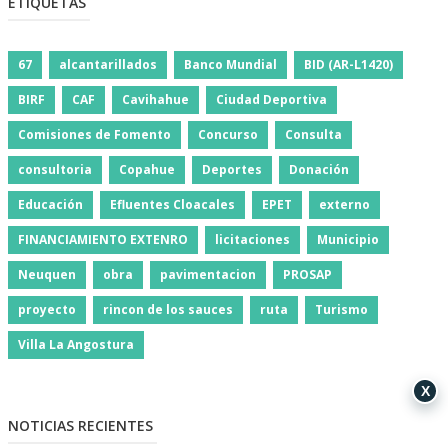
ETIQUETAS
67
alcantarillados
Banco Mundial
BID (AR-L1420)
BIRF
CAF
Cavihahue
Ciudad Deportiva
Comisiones de Fomento
Concurso
Consulta
consultoria
Copahue
Deportes
Donación
Educación
Efluentes Cloacales
EPET
externo
FINANCIAMIENTO EXTENRO
licitaciones
Municipio
Neuquen
obra
pavimentacion
PROSAP
proyecto
rincon de los sauces
ruta
Turismo
Villa La Angostura
X
NOTICIAS RECIENTES