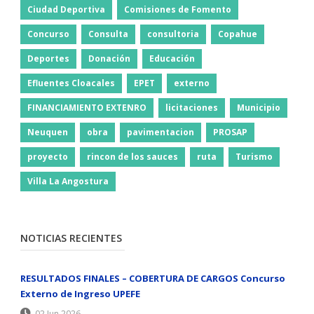
Ciudad Deportiva
Comisiones de Fomento
Concurso
Consulta
consultoria
Copahue
Deportes
Donación
Educación
Efluentes Cloacales
EPET
externo
FINANCIAMIENTO EXTENRO
licitaciones
Municipio
Neuquen
obra
pavimentacion
PROSAP
proyecto
rincon de los sauces
ruta
Turismo
Villa La Angostura
NOTICIAS RECIENTES
RESULTADOS FINALES – COBERTURA DE CARGOS Concurso
Externo de Ingreso UPEFE
02 Jun 2026