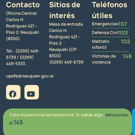
Contacto
Sitios de
Teléfonos
Oficina Central:
interés
útiles
Carlos H.
107
Emergencias
Mesa de entrada
Rodriguez 421 –
Carlos H.
103
Piso 2. Neuquén
Defensa Civil
Rodriguez 421 –
(8300)
102
Maltrato
Piso 2
infantil
Neuquén (CP:
Tel.:
(0299) 449-
148
8300)
Víctimas de
6739 /
(0299)
(0299) 449-6739
violencia
449-5333.
upefe@neuquen.gov.ar
Trata de personas es esclavitud. Si sabés algo,
denuncialo
145
al