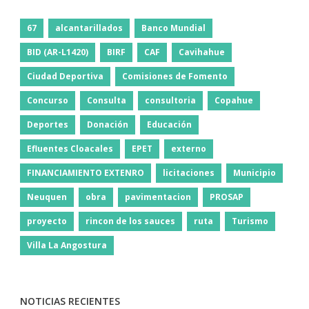
67
alcantarillados
Banco Mundial
BID (AR-L1420)
BIRF
CAF
Cavihahue
Ciudad Deportiva
Comisiones de Fomento
Concurso
Consulta
consultoria
Copahue
Deportes
Donación
Educación
Efluentes Cloacales
EPET
externo
FINANCIAMIENTO EXTENRO
licitaciones
Municipio
Neuquen
obra
pavimentacion
PROSAP
proyecto
rincon de los sauces
ruta
Turismo
Villa La Angostura
NOTICIAS RECIENTES