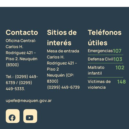
Contacto
Sitios de
Teléfonos
Oficina Central:
interés
útiles
Carlos H.
107
Emergencias
Mesa de entrada
Rodriguez 421 –
Carlos H.
103
Piso 2. Neuquén
Defensa Civil
Rodriguez 421 –
(8300)
102
Maltrato
Piso 2
infantil
Neuquén (CP:
Tel.:
(0299) 449-
148
8300)
Víctimas de
6739 /
(0299)
(0299) 449-6739
violencia
449-5333.
upefe@neuquen.gov.ar