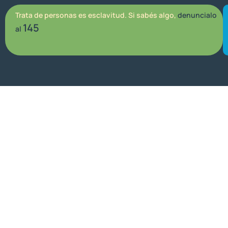
Trata de personas es esclavitud. Si sabés algo,
denuncialo
145
al