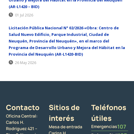
(AR-L1420 – BID)
01 Jul 2026
Licitación Pública Nacional N° 02/2026 «Obra: Centro de
Salud Nuevo Edificio, Parque Industrial, Ciudad de
Neuquén, Provincia del Neuquén», en el marco del
Programa de Desarrollo Urbano y Mejora del Hábitat en la
Provincia del Neuquén (AR-L1420-BID)
26 May 2026
Contacto
Sitios de
Teléfonos
Oficina Central:
interés
útiles
Carlos H.
107
Emergencias
Mesa de entrada
Rodriguez 421 –
Carlos H.