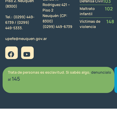
103
Piso 2. Neuquén
Defensa Civil
Rodriguez 421 –
(8300)
102
Maltrato
Piso 2
infantil
Neuquén (CP:
Tel.:
(0299) 449-
148
8300)
Víctimas de
6739 /
(0299)
(0299) 449-6739
violencia
449-5333.
upefe@neuquen.gov.ar
Trata de personas es esclavitud. Si sabés algo,
denuncialo
145
al