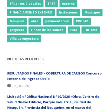
Efluentes Cloacales
EPET
externo
FINANCIAMIENTO EXTENRO
licitaciones
Municipio
Neuquen
obra
pavimentacion
PROSAP
proyecto
rincon de los sauces
ruta
Turismo
Villa La Angostura
NOTICIAS RECIENTES
RESULTADOS FINALES – COBERTURA DE CARGOS Concurso
Externo de Ingreso UPEFE
02 Jun 2026
Licitación Pública Nacional N° 02/2026 «Obra: Centro de
Salud Nuevo Edificio, Parque Industrial, Ciudad de
Neuquén, Provincia del Neuquén», en el marco del