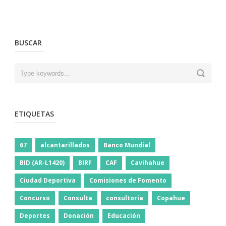
BUSCAR
ETIQUETAS
67
alcantarillados
Banco Mundial
BID (AR-L1420)
BIRF
CAF
Cavihahue
Ciudad Deportiva
Comisiones de Fomento
Concurso
Consulta
consultoria
Copahue
Deportes
Donación
Educación