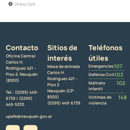
26 May 2026
Contacto
Sitios de
Teléfonos
Oficina Central:
interés
útiles
Carlos H.
107
Emergencias
Mesa de entrada
Rodriguez 421 –
Carlos H.
103
Piso 2. Neuquén
Defensa Civil
Rodriguez 421 –
(8300)
102
Maltrato
Piso 2
infantil
Neuquén (CP:
Tel.:
(0299) 449-
148
8300)
Víctimas de
6739 /
(0299)
(0299) 449-6739
violencia
449-5333.
upefe@neuquen.gov.ar