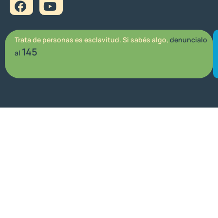
Trata de personas es esclavitud. Si sabés algo,
denuncialo
145
al