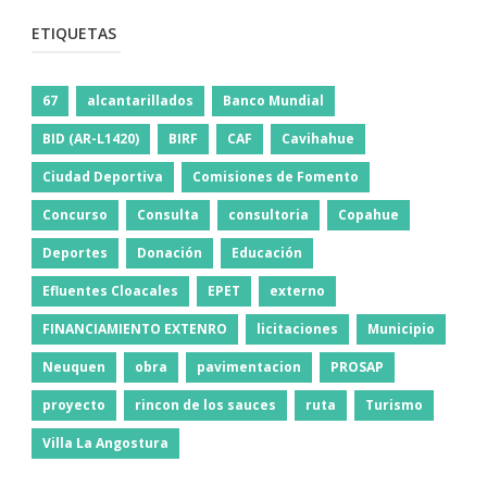
ETIQUETAS
67
alcantarillados
Banco Mundial
BID (AR-L1420)
BIRF
CAF
Cavihahue
Ciudad Deportiva
Comisiones de Fomento
Concurso
Consulta
consultoria
Copahue
Deportes
Donación
Educación
Efluentes Cloacales
EPET
externo
FINANCIAMIENTO EXTENRO
licitaciones
Municipio
Neuquen
obra
pavimentacion
PROSAP
proyecto
rincon de los sauces
ruta
Turismo
Villa La Angostura