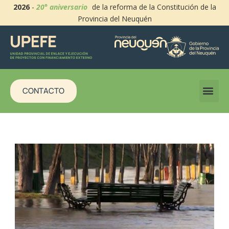
2026
-
20° aniversario
de la reforma de la Constitución de la
Provincia del Neuquén
CONTACTO