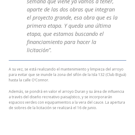
semana que viene ya vamos a tener,
aparte de las dos obras que integran
el proyecto grande, esa obra que es la
primera etapa. Y queda una última
etapa, que estamos buscando el
financiamiento para hacer la
licitación”.
A su vez, se está realizando el mantenimiento y limpieza del arroyo
para evitar que se inunde la zona del sifón de la Isla 132 (Club Biguá)
hasta la calle O’Connor.
Además, se pondrá en valor el arroyo Duran y su área de influencia
a través del diseño recreativo paisajístico, y se incorporarán
espacios verdes con equipamientos a la vera del cauce. La apertura
de sobres de la licitación se realizará el 16 de junio.
I hurried into Exampdfview the Telepresence Interoperability
Reliable and Professional 070-483 Brain Dump For Microsoft