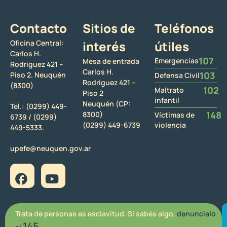
Contacto
Sitios de
Teléfonos
Oficina Central:
interés
útiles
Carlos H.
107
Emergencias
Mesa de entrada
Rodriguez 421 –
Carlos H.
103
Piso 2. Neuquén
Defensa Civil
Rodriguez 421 –
(8300)
102
Maltrato
Piso 2
infantil
Neuquén (CP:
Tel.:
(0299) 449-
148
8300)
Víctimas de
6739 /
(0299)
(0299) 449-6739
violencia
449-5333.
upefe@neuquen.gov.ar
Trata de personas es esclavitud. Si sabés algo,
denuncialo
145