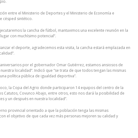
pio.
ción entre el Ministerio de Deportes y el Ministerio de Economía e
de césped sintético.
ejecutaremos la cancha de fútbol, mantuvimos una excelente reunión en la
 lugar con muchísimo potencial”.
fianzar el deporte, agradecemos esta visita, la cancha estará emplazada en
calidad”.
 aniversarios por el gobernador Omar Gutiérrez, estamos ansiosos de
nuestra localidad”. Indicó que “se trata de que todos tengan las mismas
na política pública de igualdad deportiva”.
oco, la Copa del Agrio donde participaron 14 equipos del centro de la
s Catutos, Covunco Abajo, entre otros, esto nos dará la posibilidad de
es y un después en nuestra localidad”.
erno provincial orientado a que la población tenga las mismas
 con el objetivo de que cada vez más personas mejoren su calidad y