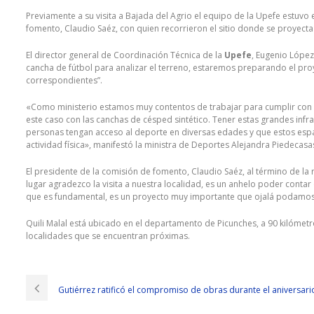
Previamente a su visita a Bajada del Agrio el equipo de la Upefe estuvo e
fomento, Claudio Saéz, con quien recorrieron el sitio donde se proyecta 
El director general de Coordinación Técnica de la
Upefe
, Eugenio López
cancha de fútbol para analizar el terreno, estaremos preparando el pro
correspondientes”.
«Como ministerio estamos muy contentos de trabajar para cumplir con e
este caso con las canchas de césped sintético. Tener estas grandes infr
personas tengan acceso al deporte en diversas edades y que estos espa
actividad física», manifestó la ministra de Deportes Alejandra Piedecasa
El presidente de la comisión de fomento, Claudio Saéz, al término de la 
lugar agradezco la visita a nuestra localidad, es un anhelo poder conta
que es fundamental, es un proyecto muy importante que ojalá podamos 
Quili Malal está ubicado en el departamento de Picunches, a 90 kilómetr
localidades que se encuentran próximas.
Gutiérrez ratificó el compromiso de obras durante el aniversari