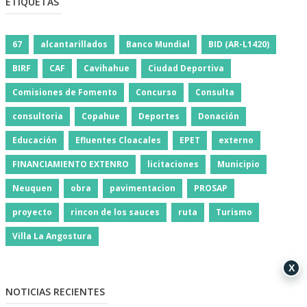
ETIQUETAS
67
alcantarillados
Banco Mundial
BID (AR-L1420)
BIRF
CAF
Cavihahue
Ciudad Deportiva
Comisiones de Fomento
Concurso
Consulta
consultoria
Copahue
Deportes
Donación
Educación
Efluentes Cloacales
EPET
externo
FINANCIAMIENTO EXTENRO
licitaciones
Municipio
Neuquen
obra
pavimentacion
PROSAP
proyecto
rincon de los sauces
ruta
Turismo
Villa La Angostura
X
NOTICIAS RECIENTES