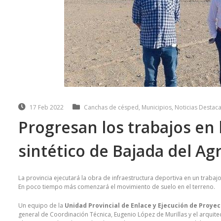
17 Feb 2022
Canchas de césped
,
Municipios
,
Noticias Destac
Progresan los trabajos en
sintético de Bajada del Ag
La provincia ejecutará la obra de infraestructura deportiva en un trabaj
En poco tiempo más comenzará el movimiento de suelo en el terreno.
Un equipo de la
Unidad Provincial de Enlace y Ejecución de Proye
general de Coordinación Técnica, Eugenio López de Murillas y el arquitec