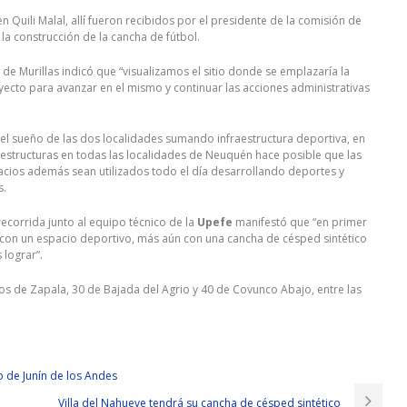
n Quili Malal, allí fueron recibidos por el presidente de la comisión de
la construcción de la cancha de fútbol.
 de Murillas indicó que “visualizamos el sitio donde se emplazaría la
yecto para avanzar en el mismo y continuar las acciones administrativas
l sueño de las dos localidades sumando infraestructura deportiva, en
aestructuras en todas las localidades de Neuquén hace posible que las
cios además sean utilizados todo el día desarrollando deportes y
s.
recorrida junto al equipo técnico de la
Upefe
manifestó que “en primer
r con un espacio deportivo, más aún con una cancha de césped sintético
lograr”.
os de Zapala, 30 de Bajada del Agrio y 40 de Covunco Abajo, entre las
o de Junín de los Andes
Villa del Nahueve tendrá su cancha de césped sintético