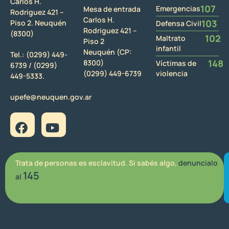
Carlos H.
107
Emergencias
Mesa de entrada
Rodriguez 421 –
Carlos H.
103
Piso 2. Neuquén
Defensa Civil
Rodriguez 421 –
(8300)
102
Maltrato
Piso 2
infantil
Neuquén (CP:
Tel.:
(0299) 449-
148
8300)
Víctimas de
6739 /
(0299)
(0299) 449-6739
violencia
449-5333.
upefe@neuquen.gov.ar
Trata de personas es esclavitud. Si sabés algo,
denuncialo
145
al