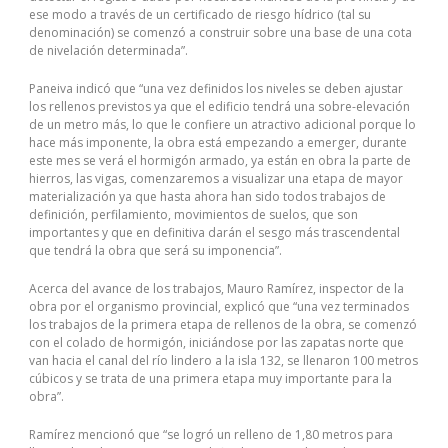
ese modo a través de un certificado de riesgo hídrico (tal su
denominación) se comenzó a construir sobre una base de una cota
de nivelación determinada”.
Paneiva indicó que “una vez definidos los niveles se deben ajustar
los rellenos previstos ya que el edificio tendrá una sobre-elevación
de un metro más, lo que le confiere un atractivo adicional porque lo
hace más imponente, la obra está empezando a emerger, durante
este mes se verá el hormigón armado, ya están en obra la parte de
hierros, las vigas, comenzaremos a visualizar una etapa de mayor
materialización ya que hasta ahora han sido todos trabajos de
definición, perfilamiento, movimientos de suelos, que son
importantes y que en definitiva darán el sesgo más trascendental
que tendrá la obra que será su imponencia”.
Acerca del avance de los trabajos, Mauro Ramírez, inspector de la
obra por el organismo provincial, explicó que “una vez terminados
los trabajos de la primera etapa de rellenos de la obra, se comenzó
con el colado de hormigón, iniciándose por las zapatas norte que
van hacia el canal del río lindero a la isla 132, se llenaron 100 metros
cúbicos y se trata de una primera etapa muy importante para la
obra”.
Ramírez mencionó que “se logró un relleno de 1,80 metros para