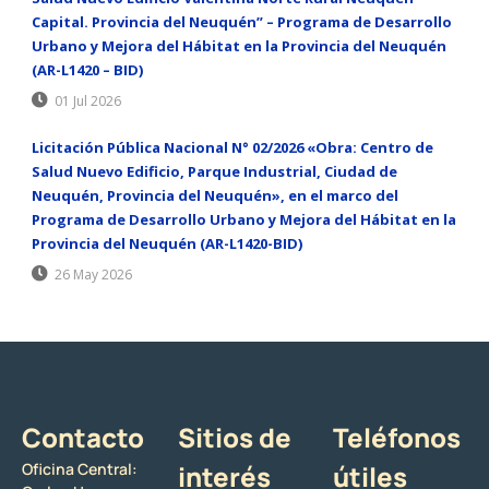
Capital. Provincia del Neuquén” – Programa de Desarrollo
Urbano y Mejora del Hábitat en la Provincia del Neuquén
(AR-L1420 – BID)
01 Jul 2026
Licitación Pública Nacional N° 02/2026 «Obra: Centro de
Salud Nuevo Edificio, Parque Industrial, Ciudad de
Neuquén, Provincia del Neuquén», en el marco del
Programa de Desarrollo Urbano y Mejora del Hábitat en la
Provincia del Neuquén (AR-L1420-BID)
26 May 2026
Contacto
Sitios de
Teléfonos
Oficina Central:
interés
útiles