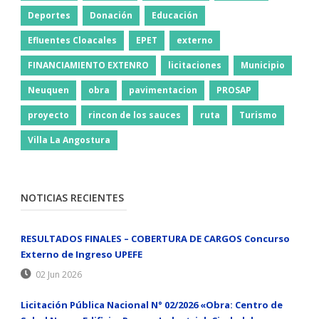
Deportes
Donación
Educación
Efluentes Cloacales
EPET
externo
FINANCIAMIENTO EXTENRO
licitaciones
Municipio
Neuquen
obra
pavimentacion
PROSAP
proyecto
rincon de los sauces
ruta
Turismo
Villa La Angostura
NOTICIAS RECIENTES
RESULTADOS FINALES – COBERTURA DE CARGOS Concurso
Externo de Ingreso UPEFE
02 Jun 2026
Licitación Pública Nacional N° 02/2026 «Obra: Centro de