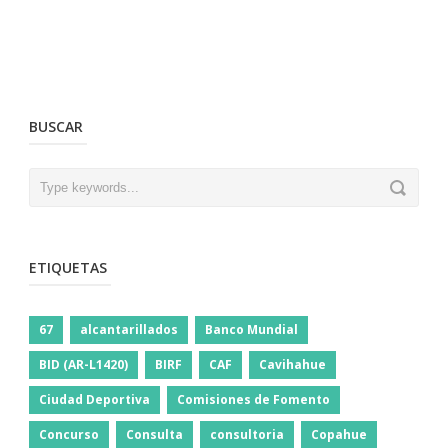
BUSCAR
ETIQUETAS
67
alcantarillados
Banco Mundial
BID (AR-L1420)
BIRF
CAF
Cavihahue
Ciudad Deportiva
Comisiones de Fomento
Concurso
Consulta
consultoria
Copahue