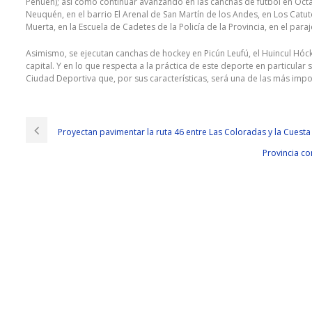
Pehuén); así como continuar avanzando en las canchas de fútbol en Octav
Neuquén, en el barrio El Arenal de San Martín de los Andes, en Los Catu
Muerta, en la Escuela de Cadetes de la Policía de la Provincia, en el paraj
Asimismo, se ejecutan canchas de hockey en Picún Leufú, el Huincul Hó
capital. Y en lo que respecta a la práctica de este deporte en particula
Ciudad Deportiva que, por sus características, será una de las más impo
Proyectan pavimentar la ruta 46 entre Las Coloradas y la Cuesta
Provincia co