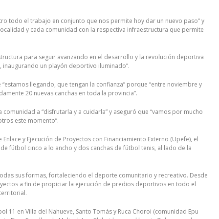
ro todo el trabajo en conjunto que nos permite hoy dar un nuevo paso” y
 localidad y cada comunidad con la respectiva infraestructura que permite
tructura para seguir avanzando en el desarrollo y la revolución deportiva
o, inaugurando un playón deportivo iluminado”.
ue “estamos llegando, que tengan la confianza” porque “entre noviembre y
damente 20 nuevas canchas en toda la provincia”.
a comunidad a “disfrutarla y a cuidarla” y aseguró que “vamos por mucho
otros este momento”.
de Enlace y Ejecución de Proyectos con Financiamiento Externo (Upefe), el
e fútbol cinco a lo ancho y dos canchas de fútbol tenis, al lado de la
 todas sus formas, fortaleciendo el deporte comunitario y recreativo. Desde
yectos a fin de propiciar la ejecución de predios deportivos en todo el
erritorial.
útbol 11 en Villa del Nahueve, Santo Tomás y Ruca Choroi (comunidad Epu