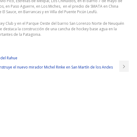
io Pico, Estrellas de Melipal, Los Chihuidos, en el barrio 7 de mayo de
tos, en Paso Aguerre, en Los Miches, en el predio de SMATA en China
e El Sauce, en Barrancas y en Villa del Puente Picún Leufú.
ckey Club y en el Parque Oeste del barrio San Lorenzo Norte de Neuquén
r se destaca la construcción de una cancha de hockey base agua en la
rtantes de la Patagonia.
 del Rahue
nstruye el nuevo mirador Michel Rinke en San Martín de los Andes