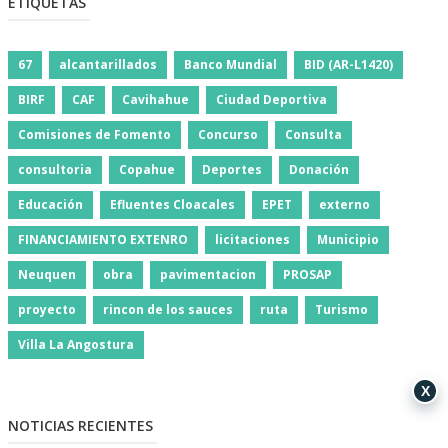
ETIQUETAS
67
alcantarillados
Banco Mundial
BID (AR-L1420)
BIRF
CAF
Cavihahue
Ciudad Deportiva
Comisiones de Fomento
Concurso
Consulta
consultoria
Copahue
Deportes
Donación
Educación
Efluentes Cloacales
EPET
externo
FINANCIAMIENTO EXTENRO
licitaciones
Municipio
Neuquen
obra
pavimentacion
PROSAP
proyecto
rincon de los sauces
ruta
Turismo
Villa La Angostura
X
NOTICIAS RECIENTES