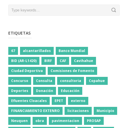
ETIQUETAS
67
alcantarillados
Banco Mundial
BID (AR-L1420)
BIRF
CAF
Cavihahue
Ciudad Deportiva
Comisiones de Fomento
Concurso
Consulta
consultoria
Copahue
Deportes
Donación
Educación
Efluentes Cloacales
EPET
externo
FINANCIAMIENTO EXTENRO
licitaciones
Municipio
Neuquen
obra
pavimentacion
PROSAP