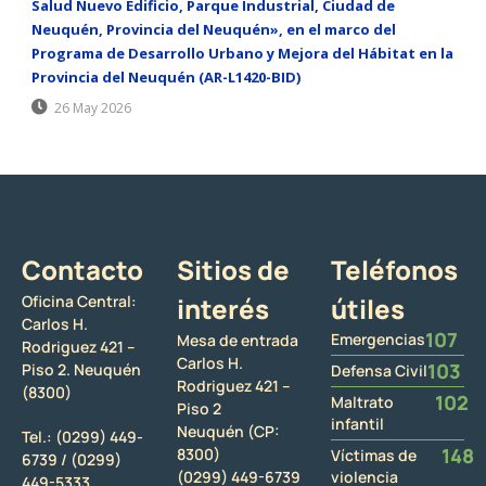
Salud Nuevo Edificio, Parque Industrial, Ciudad de
Neuquén, Provincia del Neuquén», en el marco del
Programa de Desarrollo Urbano y Mejora del Hábitat en la
Provincia del Neuquén (AR-L1420-BID)
26 May 2026
Contacto
Sitios de
Teléfonos
Oficina Central:
interés
útiles
Carlos H.
107
Emergencias
Mesa de entrada
Rodriguez 421 –
Carlos H.
103
Piso 2. Neuquén
Defensa Civil
Rodriguez 421 –
(8300)
102
Maltrato
Piso 2
infantil
Neuquén (CP:
Tel.:
(0299) 449-
148
8300)
Víctimas de
6739 /
(0299)
(0299) 449-6739
violencia
449-5333.