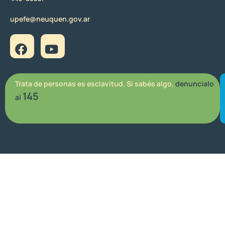
upefe@neuquen.gov.ar
Trata de personas es esclavitud. Si sabés algo,
denuncialo
145
al