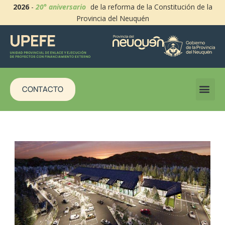
2026
-
20° aniversario
de la reforma de la Constitución de la
Provincia del Neuquén
CONTACTO