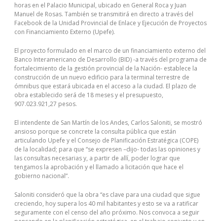
horas en el Palacio Municipal, ubicado en General Roca y Juan
Manuel de Rosas. También se transmitirá en directo a través del
Facebook de la Unidad Provincial de Enlace y Ejecución de Proyectos
con Financiamiento Externo (Upefe).
El proyecto formulado en el marco de un financiamiento externo del
Banco Interamericano de Desarrollo (BID) -a través del programa de
fortalecimiento de la gestión provincial de la Nación- establece la
construcción de un nuevo edificio para la terminal terrestre de
ómnibus que estará ubicada en el acceso a la ciudad. El plazo de
obra establecido será de 18 meses y el presupuesto,
907.023.921,27 pesos.
El intendente de San Martín de los Andes, Carlos Saloniti, se mostró
ansioso porque se concrete la consulta pública que están
articulando Upefe y el Consejo de Planificación Estratégica (COPE)
de la localidad; para que “se expresen –dijo- todas las opiniones y
las consultas necesarias y, a partir de allí, poder lograr que
tengamos la aprobación y el llamado a licitación que hace el
gobierno nacional”.
Saloniti consideró que la obra “es clave para una ciudad que sigue
creciendo, hoy supera los 40 mil habitantes y esto se va a ratificar
seguramente con el censo del año próximo. Nos convoca a seguir