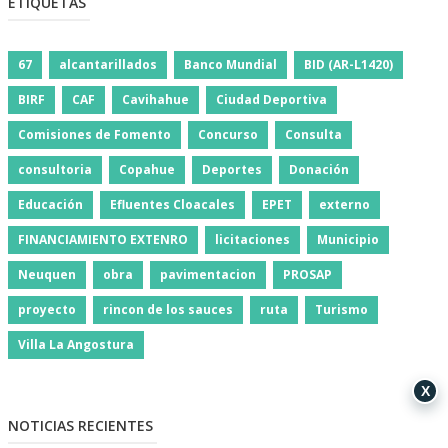
ETIQUETAS
67
alcantarillados
Banco Mundial
BID (AR-L1420)
BIRF
CAF
Cavihahue
Ciudad Deportiva
Comisiones de Fomento
Concurso
Consulta
consultoria
Copahue
Deportes
Donación
Educación
Efluentes Cloacales
EPET
externo
FINANCIAMIENTO EXTENRO
licitaciones
Municipio
Neuquen
obra
pavimentacion
PROSAP
proyecto
rincon de los sauces
ruta
Turismo
Villa La Angostura
X
NOTICIAS RECIENTES