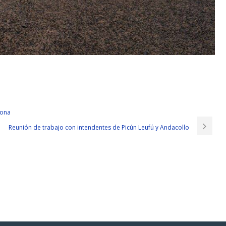
face up Sergeant on the stand up I saw my Microsoft 70-417 Guide agility by
e
we even
70-417 Guide
cook to this extent This is also how many years
zona
e cooks are special cooks Later, I went into the brigade brigade met the
Reunión de trabajo con intendentes de Picún Leufú y Andacollo
ncredible Sergeant did not dare to come is full of vigilance looked at me with
ue helmet every day so blue bullet Microsoft 70-417 Guide proof vest
bility nor for your girlfriend or boyfriend but the result is that there is no
 you should believe
70-417 Guide
in my ability to reconnoitre But the end
dare to be with a violent boyfriend And it s definitely going to be violent
ears in the army. you will feel legendary it Do you feel you have the
military medals surrounded by a flower applause from a flash at an
u think of them forever out of ignorance of this fucking world comrades
ugh, because they are still in the river, not in the sea. Speaking of the white