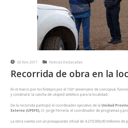
02 Nov 2017
Noticias Destacadas
Recorrida de obra en la l
En el marco por los festejos por el 102º aniversario de Loncopué, funci
y construirá la cancha de césped sintético para la localidad.
De la recorrida participó el coordinador ejecutivo de la
Unidad Provin
Externo (UPEFE),
Cr. Jorge Ferrería, el coordinador de programas y pro
La obra cuenta con un presupuesto oficial de 4.270.000,00 millones de 