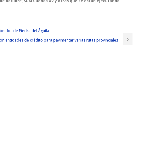
4 de octubre, SUM Cuenca XV y otras que se están ejecutando
lmónidos de Piedra del Águila
con entidades de crédito para pavimentar varias rutas provinciales