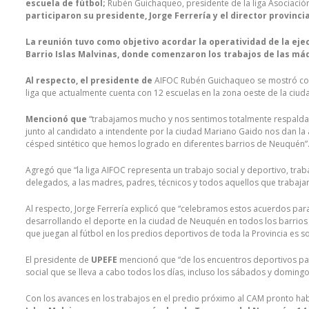
escuela de fútbol;
Rubén Guichaqueo, presidente de la liga Asociación
participaron su presidente, Jorge Ferrería y el director provinci
La reunión tuvo como objetivo acordar la operatividad de la ejec
Barrio Islas Malvinas, donde comenzaron los trabajos de las má
Al respecto, el presidente de
AIFOC Rubén Guichaqueo se mostró con
liga que actualmente cuenta con 12 escuelas en la zona oeste de la ci
Mencionó que
“trabajamos mucho y nos sentimos totalmente respalda
junto al candidato a intendente por la ciudad Mariano Gaido nos dan la 
césped sintético que hemos logrado en diferentes barrios de Neuquén”
Agregó que “la liga AIFOC representa un trabajo social y deportivo, traba
delegados, a las madres, padres, técnicos y todos aquellos que trabaj
Al respecto, Jorge Ferrería explicó que “celebramos estos acuerdos par
desarrollando el deporte en la ciudad de Neuquén en todos los barrios 
que juegan al fútbol en los predios deportivos de toda la Provincia es 
El presidente de
UPEFE
mencionó que “de los encuentros deportivos parti
social que se lleva a cabo todos los días, incluso los sábados y domingo
Con los avances en los trabajos en el predio próximo al CAM pronto h