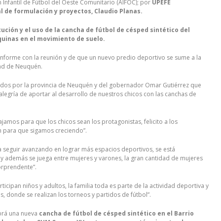
 Infantil de Fútbol del Oeste Comunitario (AIFOC); por
UPEFE
al de formulación y proyectos, Claudio Planas.
ución y el uso de la cancha de fútbol de césped sintético del
quinas en el movimiento de suelo.
forme con la reunión y de que un nuevo predio deportivo se sume a la
udad de Neuquén.
dos por la provincia de Neuquén y del gobernador Omar Gutiérrez que
alegría de aportar al desarrollo de nuestros chicos con las canchas de
.
jamos para que los chicos sean los protagonistas, felicito a los
an para que sigamos creciendo”.
a seguir avanzando en lograr más espacios deportivos, se está
y además se juega entre mujeres y varones, la gran cantidad de mujeres
sorprendente”.
cipan niños y adultos, la familia toda es parte de la actividad deportiva y
s, donde se realizan los torneos y partidos de fútbol”.
abrá una nueva
cancha de fútbol de césped sintético en el Barrio