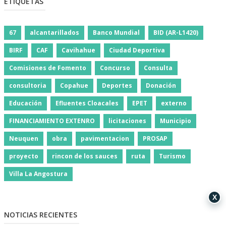
ETIQUETAS
67
alcantarillados
Banco Mundial
BID (AR-L1420)
BIRF
CAF
Cavihahue
Ciudad Deportiva
Comisiones de Fomento
Concurso
Consulta
consultoria
Copahue
Deportes
Donación
Educación
Efluentes Cloacales
EPET
externo
FINANCIAMIENTO EXTENRO
licitaciones
Municipio
Neuquen
obra
pavimentacion
PROSAP
proyecto
rincon de los sauces
ruta
Turismo
Villa La Angostura
X
NOTICIAS RECIENTES