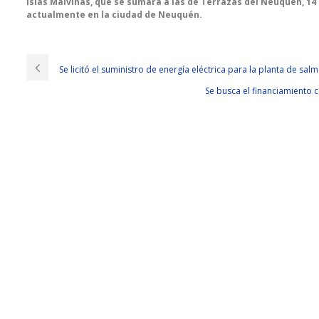
Islas Malvinas, que se sumará a las de Terrazas del Neuquén, 1
actualmente en la ciudad de Neuquén.
Se licitó el suministro de energía eléctrica para la planta de sa
Se busca el financiamiento 