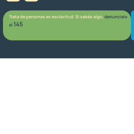
Trata de personas es esclavitud. Si sabés algo,
denuncialo
145
al