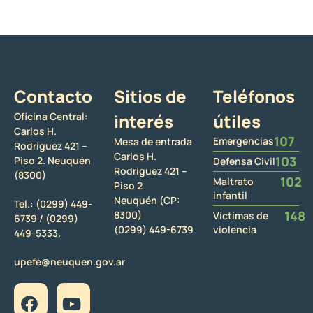
Contacto
Sitios de
Teléfonos
Oficina Central:
interés
útiles
Carlos H.
107
Emergencias
Mesa de entrada
Rodriguez 421 –
Carlos H.
103
Piso 2. Neuquén
Defensa Civil
Rodriguez 421 –
(8300)
102
Maltrato
Piso 2
infantil
Neuquén (CP:
Tel.:
(0299) 449-
148
8300)
Víctimas de
6739 /
(0299)
(0299) 449-6739
violencia
449-5333.
upefe@neuquen.gov.ar