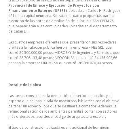
El acto licitatorio se realizó hoy en dependencias de la
Unidad
Provincial de Enlace y Ejecución de Proyectos con
Financiamiento Externo (UPEFE)
, ubicada en Carlos H. Rodríguez
421 de la capital neuquina. Se trata de cuatro propuestas para la
ejecución de las obras de Ampliación de la Escuela 88 y CPEM 75,
que beneficiarán a las comunidades ubicadas en el departamento
de Catan Lil.
Las cuatros empresas oferentes que presentaron sus respectivas
ofertas a la licitación pública fueron ; la empresa FINES SRL, que
cotizó 29.500.000,00 pesos; HIDROSKY SA Ingenieria y Servicios, que
cotizó 28.706.133,48 pesos; NEOCON SA, que cotizó 34.435.902,66
pesos y la empresa OKUME SA que cotizó 26.780.070,00 pesos.
Detalle de la obra
Las tareas consisten en la demolición del sector en pasillos y el
espacio que ocupan la sala de maestros y biblioteca con el objetivo
de tener un espacio libre que se destinará a comedor. Además, la
refuncionalización de los ambientes permitirá contar con sectores
más ordenados, acordes al código de arquitectura escolar.
El tipo de construcción utilizada es el tradicional de hormigón