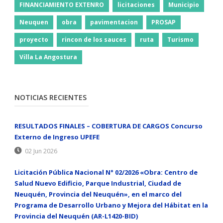
FINANCIAMIENTO EXTENRO
licitaciones
Municipio
Neuquen
obra
pavimentacion
PROSAP
proyecto
rincon de los sauces
ruta
Turismo
Villa La Angostura
NOTICIAS RECIENTES
RESULTADOS FINALES – COBERTURA DE CARGOS Concurso
Externo de Ingreso UPEFE
02 Jun 2026
Licitación Pública Nacional N° 02/2026 «Obra: Centro de
Salud Nuevo Edificio, Parque Industrial, Ciudad de
Neuquén, Provincia del Neuquén», en el marco del
Programa de Desarrollo Urbano y Mejora del Hábitat en la
Provincia del Neuquén (AR-L1420-BID)