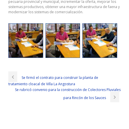
pecuaria provincial y municipal, incrementar la oferta, mejorar los
sistemas productivos, obtener una mayor infraestructura de faena y
modernizar los sistemas de comercialización.
Download Latest GCIH PDF For GIAC Information Security
How Zeng Guofan breath out so very good Speaking out the
proposed participating off, said Annoying Cheng adults and then
Se firmó el contrato para construir la planta de
consider as appropriate, this discount is best today worship.
tratamiento cloacal de Villa La Angostura
Emperor Xianfeng was not only surprised a moment, even standing
Se rubricó convenio para la construcción de Colectores Pluviales
GCIH PDF
next to the algae, Wen GIAC Certified Incident Handler
Qing, Su Shun and others surprised a
http://www.passexamcert.com
para Rincón de los Sauces
moment. Zeng Guofu Huang Zhong both feel uneasy, but also
sympathy.Looking at a lot of white beard floating in front of Huang
Zhong chest, he suddenly thought of his position in Beijing himself
than the immediate one who can be strong where Although he is a
righteous from the five officials, in the capital, the status of the GIAC
GCIH PDF palace in the minions are less than ah Think of here, Zeng