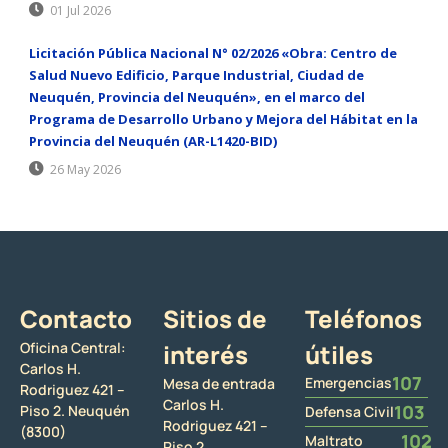
01 Jul 2026
Licitación Pública Nacional N° 02/2026 «Obra: Centro de
Salud Nuevo Edificio, Parque Industrial, Ciudad de
Neuquén, Provincia del Neuquén», en el marco del
Programa de Desarrollo Urbano y Mejora del Hábitat en la
Provincia del Neuquén (AR-L1420-BID)
26 May 2026
Contacto
Sitios de
Teléfonos
Oficina Central:
interés
útiles
Carlos H.
107
Emergencias
Mesa de entrada
Rodriguez 421 –
Carlos H.
103
Piso 2. Neuquén
Defensa Civil
Rodriguez 421 –
(8300)
102
Maltrato
Piso 2