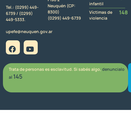
infantil
Neuquén (CP:
Tel.:
(0299) 449-
148
8300)
Víctimas de
6739 /
(0299)
(0299) 449-6739
violencia
449-5333.
upefe@neuquen.gov.ar
Trata de personas es esclavitud. Si sabés algo,
denuncialo
145
al