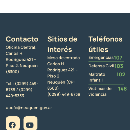
Contacto
Sitios de
Teléfonos
Oficina Central:
interés
útiles
Carlos H.
107
Emergencias
Mesa de entrada
Rodriguez 421 –
Carlos H.
103
Piso 2. Neuquén
Defensa Civil
Rodriguez 421 –
(8300)
102
Maltrato
Piso 2
infantil
Neuquén (CP:
Tel.:
(0299) 449-
148
8300)
Víctimas de
6739 /
(0299)
(0299) 449-6739
violencia
449-5333.
upefe@neuquen.gov.ar