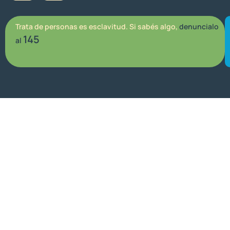
Trata de personas es esclavitud. Si sabés algo,
denuncialo
145
al