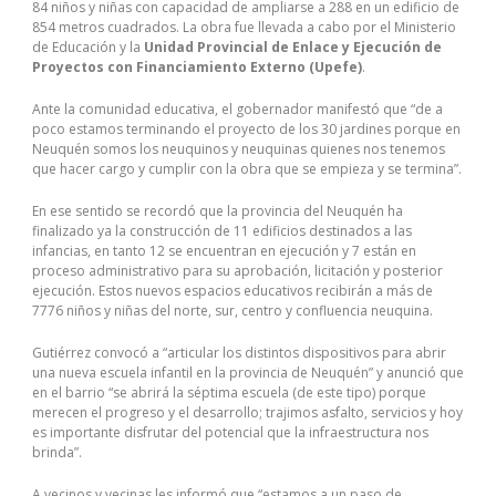
84 niños y niñas con capacidad de ampliarse a 288 en un edificio de
854 metros cuadrados. La obra fue llevada a cabo por el Ministerio
de Educación y la
Unidad Provincial de Enlace y Ejecución de
Proyectos con Financiamiento Externo (Upefe)
.
Ante la comunidad educativa, el gobernador manifestó que “de a
poco estamos terminando el proyecto de los 30 jardines porque en
Neuquén somos los neuquinos y neuquinas quienes nos tenemos
que hacer cargo y cumplir con la obra que se empieza y se termina”.
En ese sentido se recordó que la provincia del Neuquén ha
finalizado ya la construcción de 11 edificios destinados a las
infancias, en tanto 12 se encuentran en ejecución y 7 están en
proceso administrativo para su aprobación, licitación y posterior
ejecución. Estos nuevos espacios educativos recibirán a más de
7776 niños y niñas del norte, sur, centro y confluencia neuquina.
Gutiérrez convocó a “articular los distintos dispositivos para abrir
una nueva escuela infantil en la provincia de Neuquén” y anunció que
en el barrio “se abrirá la séptima escuela (de este tipo) porque
merecen el progreso y el desarrollo; trajimos asfalto, servicios y hoy
es importante disfrutar del potencial que la infraestructura nos
brinda”.
A vecinos y vecinas les informó que “estamos a un paso de