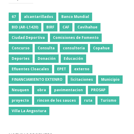
67
alcantarillados
Banco Mundial
BID (AR-L1420)
BIRF
CAF
Cavihahue
Ciudad Deportiva
Comisiones de Fomento
Concurso
Consulta
consultoria
Copahue
Deportes
Donación
Educación
Efluentes Cloacales
EPET
externo
FINANCIAMIENTO EXTENRO
licitaciones
Municipio
Neuquen
obra
pavimentacion
PROSAP
proyecto
rincon de los sauces
ruta
Turismo
Villa La Angostura