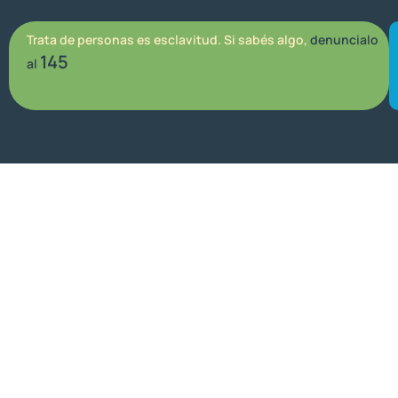
Trata de personas es esclavitud. Si sabés algo,
denuncialo
145
al