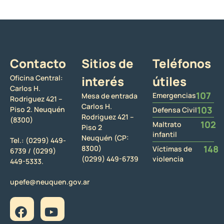
Contacto
Sitios de
Teléfonos
Oficina Central:
interés
útiles
Carlos H.
107
Emergencias
Mesa de entrada
Rodriguez 421 –
Carlos H.
103
Piso 2. Neuquén
Defensa Civil
Rodriguez 421 –
(8300)
102
Maltrato
Piso 2
infantil
Neuquén (CP:
Tel.:
(0299) 449-
148
8300)
Víctimas de
6739 /
(0299)
(0299) 449-6739
violencia
449-5333.
upefe@neuquen.gov.ar