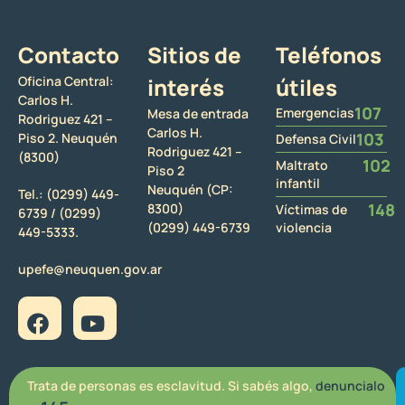
Contacto
Sitios de
Teléfonos
Oficina Central:
interés
útiles
Carlos H.
107
Emergencias
Mesa de entrada
Rodriguez 421 –
Carlos H.
103
Piso 2. Neuquén
Defensa Civil
Rodriguez 421 –
(8300)
102
Maltrato
Piso 2
infantil
Neuquén (CP:
Tel.:
(0299) 449-
148
8300)
Víctimas de
6739 /
(0299)
(0299) 449-6739
violencia
449-5333.
upefe@neuquen.gov.ar
Trata de personas es esclavitud. Si sabés algo,
denuncialo