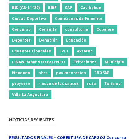
BID (AR-L1420)
BIRF
CAF
Cavihahue
Ciudad Deportiva
Comisiones de Fomento
Concurso
Consulta
consultoria
Copahue
Deportes
Donación
Educación
Efluentes Cloacales
EPET
externo
FINANCIAMIENTO EXTENRO
licitaciones
Municipio
Neuquen
obra
pavimentacion
PROSAP
proyecto
rincon de los sauces
ruta
Turismo
Villa La Angostura
NOTICIAS RECIENTES
RESULTADOS FINALES – COBERTURA DE CARGOS Concurso