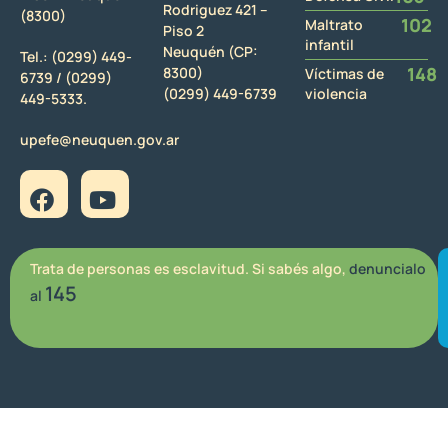
Rodriguez 421 –
(8300)
102
Maltrato
Piso 2
infantil
Neuquén (CP:
Tel.:
(0299) 449-
148
8300)
Víctimas de
6739 /
(0299)
(0299) 449-6739
violencia
449-5333.
upefe@neuquen.gov.ar
Trata de personas es esclavitud. Si sabés algo,
denuncialo
145
al