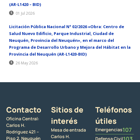
(AR-L1420 – BID)
01 Jul 2026
Licitación Pública Nacional N° 02/2026 «Obra: Centro de
Salud Nuevo Edificio, Parque Industrial, Ciudad de
Neuquén, Provincia del Neuquén», en el marco del
Programa de Desarrollo Urbano y Mejora del Hábitat en la
Provincia del Neuquén (AR-L1420-BID)
26 May 2026
Contacto
Sitios de
Teléfonos
Oficina Central:
interés
útiles
Carlos H.
107
Emergencias
Mesa de entrada
Rodriguez 421 –
Carlos H.
103
Piso 2. Neuquén
Defensa Civil