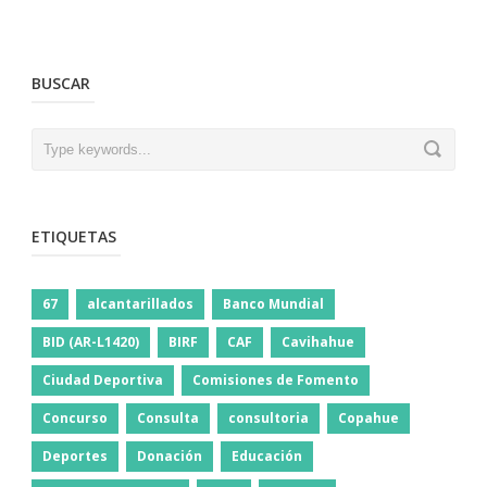
BUSCAR
ETIQUETAS
67
alcantarillados
Banco Mundial
BID (AR-L1420)
BIRF
CAF
Cavihahue
Ciudad Deportiva
Comisiones de Fomento
Concurso
Consulta
consultoria
Copahue
Deportes
Donación
Educación