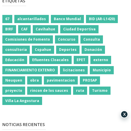
ETIQUETAS
67
alcantarillados
Banco Mundial
BID (AR-L1420)
BIRF
CAF
Cavihahue
Ciudad Deportiva
Comisiones de Fomento
Concurso
Consulta
consultoria
Copahue
Deportes
Donación
Educación
Efluentes Cloacales
EPET
externo
FINANCIAMIENTO EXTENRO
licitaciones
Municipio
Neuquen
obra
pavimentacion
PROSAP
proyecto
rincon de los sauces
ruta
Turismo
Villa La Angostura
X
NOTICIAS RECIENTES