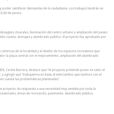
ad y poder satisfacer demandas de la ciudadanía. Los trabajos tendrán un
53,00 de pesos.
desagües cloacales, iluminación del centro urbano y ampliación del paseo
ordón cuneta, drenajes y alumbrado público. El proyecto fue aprobado por
 céntricas de la localidad y el diseño de los espacios recreativos que
alor la plaza central con el mejoramiento, ampliación del alumbrado
EFE, Cecilia Barrera, destacó que “el proyecto pretende poner en valor el
ú”, y agregó que “trabajamos en base al intercambio que tuvimos con el
 en cuenta las problemáticas planteadas”.
este proyecto da respuesta a una necesidad muy sentida por toda la
peatonales, áreas de recreación, pavimento, alumbrado público,