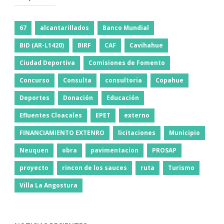
Jingguan.
Slender fingers, large palms, nails are always neatly trimmed. What
67
alcantarillados
Banco Mundial
EXIN ISO20KF Actual Test job Exin Certification ISO20KF The direct
mail job, Alice. Later, he was still
ISO20KF Actual Test
alone on the
BID (AR-L1420)
BIRF
CAF
Cavihahue
http://www.testkingdump.com/ISO20KF.html
train at dawn, but he ISO
/ IEC 20000 Foundation arrived there in an
EXIN ISO20KF Actual
Ciudad Deportiva
Comisiones de Fomento
Test
hour.
Concurso
Consulta
consultoria
Copahue
Deportes
Donación
Educación
Efluentes Cloacales
EPET
externo
FINANCIAMIENTO EXTENRO
licitaciones
Municipio
Neuquen
obra
pavimentacion
PROSAP
proyecto
rincon de los sauces
ruta
Turismo
Villa La Angostura