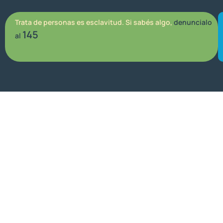
Trata de personas es esclavitud. Si sabés algo,
denuncialo
145
al