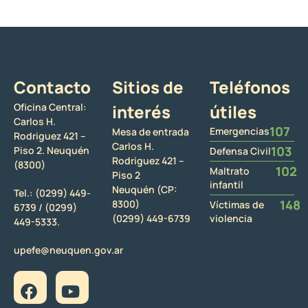
Contacto
Sitios de
Teléfonos
Oficina Central:
interés
útiles
Carlos H.
107
Emergencias
Mesa de entrada
Rodriguez 421 –
Carlos H.
103
Piso 2. Neuquén
Defensa Civil
Rodriguez 421 –
(8300)
102
Maltrato
Piso 2
infantil
Neuquén (CP:
Tel.:
(0299) 449-
148
8300)
Víctimas de
6739 /
(0299)
(0299) 449-6739
violencia
449-5333.
upefe@neuquen.gov.ar