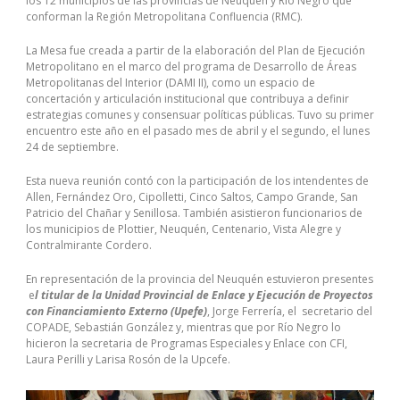
los 12 municipios de las provincias de Neuquén y Río Negro que
conforman la Región Metropolitana Confluencia (RMC).
La Mesa fue creada a partir de la elaboración del Plan de Ejecución
Metropolitano en el marco del programa de Desarrollo de Áreas
Metropolitanas del Interior (DAMI II), como un espacio de
concertación y articulación institucional que contribuya a definir
estrategias comunes y consensuar políticas públicas. Tuvo su primer
encuentro este año en el pasado mes de abril y el segundo, el lunes
24 de septiembre.
Esta nueva reunión contó con la participación de los intendentes de
Allen, Fernández Oro, Cipolletti, Cinco Saltos, Campo Grande, San
Patricio del Chañar y Senillosa. También asistieron funcionarios de
los municipios de Plottier, Neuquén, Centenario, Vista Alegre y
Contralmirante Cordero.
En representación de la provincia del Neuquén estuvieron presentes
e
l titular de la Unidad Provincial de Enlace y Ejecución de Proyectos
con Financiamiento Externo (Upefe)
, Jorge Ferrería, el secretario del
COPADE, Sebastián González y, mientras que por Río Negro lo
hicieron la secretaria de Programas Especiales y Enlace con CFI,
Laura Perilli y Larisa Rosón de la Upcefe.