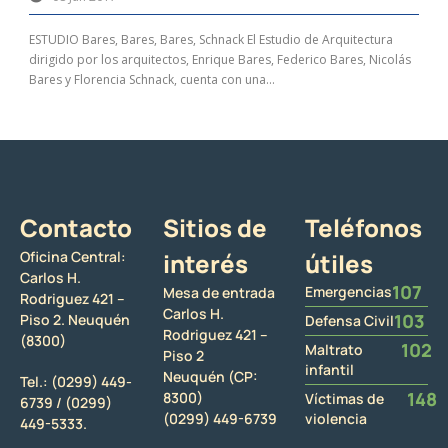
ESTUDIO Bares, Bares, Bares, Schnack El Estudio de Arquitectura
dirigido por los arquitectos, Enrique Bares, Federico Bares, Nicolás
Bares y Florencia Schnack, cuenta con una...
Contacto
Sitios de
Teléfonos
Oficina Central:
interés
útiles
Carlos H.
107
Emergencias
Mesa de entrada
Rodriguez 421 –
Carlos H.
103
Piso 2. Neuquén
Defensa Civil
Rodriguez 421 –
(8300)
102
Maltrato
Piso 2
infantil
Neuquén (CP:
Tel.:
(0299) 449-
148
8300)
Víctimas de
6739 /
(0299)
(0299) 449-6739
violencia
449-5333.