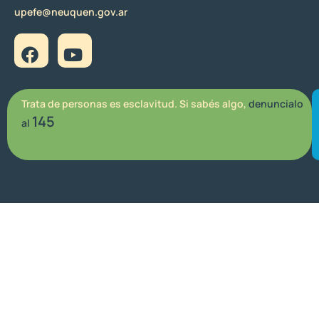
upefe@neuquen.gov.ar
Trata de personas es esclavitud. Si sabés algo,
denuncialo
145
al