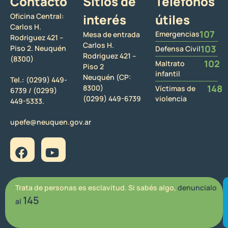
Contacto
Sitios de
Teléfonos
Oficina Central:
interés
útiles
Carlos H.
107
Emergencias
Mesa de entrada
Rodriguez 421 –
Carlos H.
103
Piso 2. Neuquén
Defensa Civil
Rodriguez 421 –
(8300)
102
Maltrato
Piso 2
infantil
Neuquén (CP:
Tel.:
(0299) 449-
148
8300)
Víctimas de
6739 /
(0299)
(0299) 449-6739
violencia
449-5333.
upefe@neuquen.gov.ar
Trata de personas es esclavitud. Si sabés algo,
denuncialo
145
al