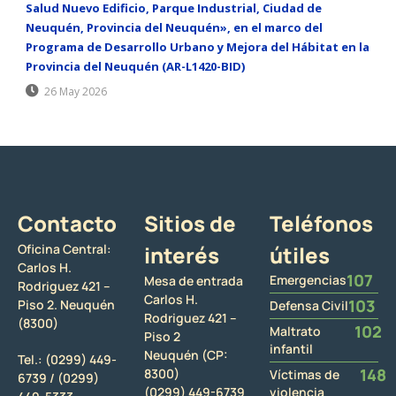
Salud Nuevo Edificio, Parque Industrial, Ciudad de
Neuquén, Provincia del Neuquén», en el marco del
Programa de Desarrollo Urbano y Mejora del Hábitat en la
Provincia del Neuquén (AR-L1420-BID)
26 May 2026
Contacto
Sitios de
Teléfonos
Oficina Central:
interés
útiles
Carlos H.
107
Emergencias
Mesa de entrada
Rodriguez 421 –
Carlos H.
103
Piso 2. Neuquén
Defensa Civil
Rodriguez 421 –
(8300)
102
Maltrato
Piso 2
infantil
Neuquén (CP:
Tel.:
(0299) 449-
148
8300)
Víctimas de
6739 /
(0299)
(0299) 449-6739
violencia