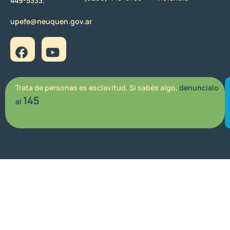
449-5333.
upefe@neuquen.gov.ar
Trata de personas es esclavitud. Si sabés algo,
denuncialo
145
al