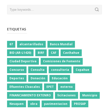
ETIQUETAS
67
alcantarillados
Banco Mundial
BID (AR-L1420)
BIRF
CAF
Cavihahue
Ciudad Deportiva
Comisiones de Fomento
Concurso
Consulta
consultoria
Copahue
Deportes
Donación
Educación
Efluentes Cloacales
EPET
externo
FINANCIAMIENTO EXTENRO
licitaciones
Municipio
Neuquen
obra
pavimentacion
PROSAP