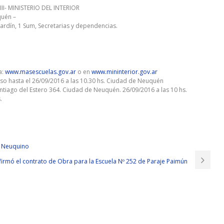
I- MINISTERIO DEL INTERIOR
quén –
ardín, 1 Sum, Secretarias y dependencias.
a:
www.masescuelas.gov.ar
o en
www.mininterior.gov.ar
so hasta el 26/09/2016 a las 10.30 hs. Ciudad de Neuquén
tiago del Estero 364. Ciudad de Neuquén. 26/09/2016 a las 10 hs.
.
e Neuquino
firmó el contrato de Obra para la Escuela Nº 252 de Paraje Paimún