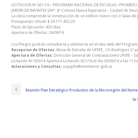
LICITACION Nº 021/16 – PROGRAMA NACIONAL DE ESCUELAS –PROMEDU II
JARDÍN DE INFANTES S/N°. Bº Colonia Nueva Esperanza – Ciudad de Neu
La obra comprende la construcción de un edificio nuevo con 3 Salas de J
Presupuesto Oficial: $ 29.171.433,20
Plazo de Ejecución: 420 días
Apertura de Ofertas: 26/09/16
Los Pliegos podrán consultarse y obtenerse en el sitio web del Program
Recepcion de Ofertas:
Mesa de Entrada de UPEFE , CH Rodriguez 2º pi
Apertura de Ofertas:
Dirección General de Contrataciones UPEFE – San
Licitación Nº 020/16 Apertura Licitación 021/16 el día 26/09/16 a las 11 hs
Aclaraciones y Consultas:
ucpypfe@mininterior.gob.ar
Reunión Plan Estratégico Productivo de la Microregión del Nort
Se 