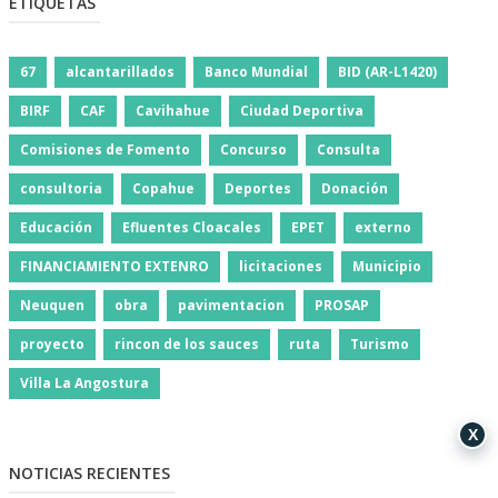
ETIQUETAS
67
alcantarillados
Banco Mundial
BID (AR-L1420)
BIRF
CAF
Cavihahue
Ciudad Deportiva
Comisiones de Fomento
Concurso
Consulta
consultoria
Copahue
Deportes
Donación
Educación
Efluentes Cloacales
EPET
externo
FINANCIAMIENTO EXTENRO
licitaciones
Municipio
Neuquen
obra
pavimentacion
PROSAP
proyecto
rincon de los sauces
ruta
Turismo
Villa La Angostura
X
NOTICIAS RECIENTES