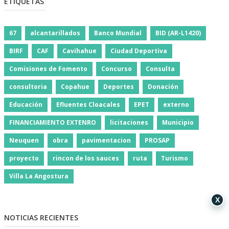
ETIQUETAS
67
alcantarillados
Banco Mundial
BID (AR-L1420)
BIRF
CAF
Cavihahue
Ciudad Deportiva
Comisiones de Fomento
Concurso
Consulta
consultoria
Copahue
Deportes
Donación
Educación
Efluentes Cloacales
EPET
externo
FINANCIAMIENTO EXTENRO
licitaciones
Municipio
Neuquen
obra
pavimentacion
PROSAP
proyecto
rincon de los sauces
ruta
Turismo
Villa La Angostura
X
NOTICIAS RECIENTES