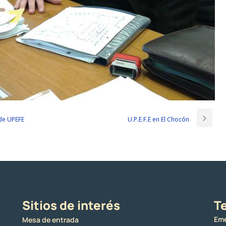
 de UPEFE
U.P.E.F.E en El Chocón
Sitios de interés
Te
Eme
Mesa de entrada