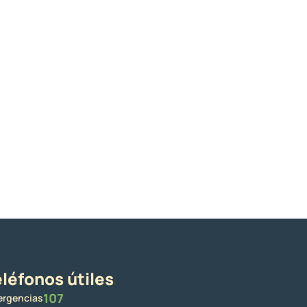
léfonos útiles
107
rgencias